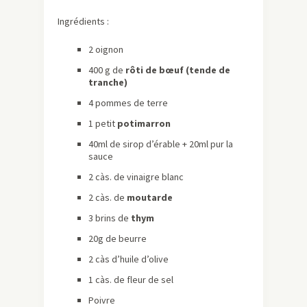
Ingrédients :
2 oignon
400 g de
rôti de bœuf (tende de
tranche)
4 pommes de terre
1 petit
potimarron
40ml de sirop d’érable + 20ml pur la
sauce
2 càs. de vinaigre blanc
2 càs. de
moutarde
3 brins de
thym
20g de beurre
2 càs d’huile d’olive
1 càs. de fleur de sel
Poivre