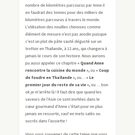
nombre de kilomètres parcourus par Anne il
en faudrait des tonnes pour des milliers de
kilomètres parcourus à travers le monde.
L’utilisation des nouilles chinoises comme
élément de mesure n’est pas anodin puisque
c’est un plat de pâte sauté dégusté sur un
trottoir en Thaïlande, à 12 ans, qui changera à
jamais le cours de son histoire. Nous aurions
pu aussi appeler ce chapitre
« Quand Anne
rencontre la cuisine du monde »,
ou
« Coup
de foudre en Thaïlande »,
ou…
« Le
premier jour du reste de sa vie »,
ou…. bon
ok je m’arrête là ! Il faut dire que quand les
saveurs de l’Asie ce sont invitées dans le
cœur gourmand d’Anne c’était pour ne plus
jamais en ressortir, sauf en mets salés ou
sucrés dans l’assiette !
Vous vous souvenez de cette tajine que vous