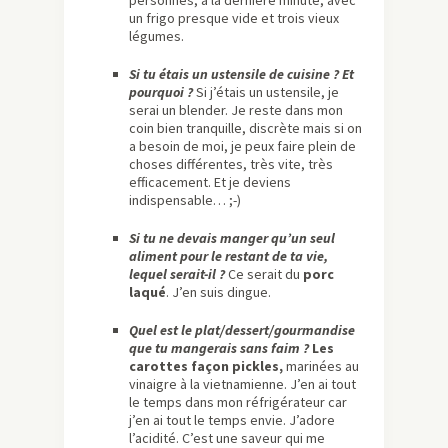
personnes, à la dernière minute, avec
un frigo presque vide et trois vieux
légumes.
Si tu étais un ustensile de cuisine ? Et
pourquoi ?
Si j’étais un ustensile, je
serai un blender. Je reste dans mon
coin bien tranquille, discrète mais si on
a besoin de moi, je peux faire plein de
choses différentes, très vite, très
efficacement. Et je deviens
indispensable… ;-)
Si tu ne devais manger qu’un seul
aliment pour le restant de ta vie,
lequel serait-il ?
Ce serait du
porc
laqué
. J’en suis dingue.
Quel est le plat/dessert/gourmandise
que tu mangerais sans faim ?
Les
carottes façon pickles,
marinées au
vinaigre à la vietnamienne. J’en ai tout
le temps dans mon réfrigérateur car
j’en ai tout le temps envie. J’adore
l’acidité. C’est une saveur qui me