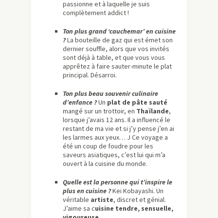
passionne et à laquelle je suis
complètement addict !
Ton plus grand ‘cauchemar’ en cuisine
?
La bouteille de gaz qui est émet son
dernier souffle, alors que vos invités
sont déjà à table, et que vous vous
apprêtez à faire sauter-minute le plat
principal. Désarroi.
Ton plus beau souvenir culinaire
d’enfance ?
Un
plat de pâte sauté
mangé sur un trottoir, en
Thaïlande
,
lorsque j’avais 12 ans. Il a influencé le
restant de ma vie et si j’y pense j’en ai
les larmes aux yeux… J Ce voyage a
été un coup de foudre pour les
saveurs asiatiques, c’est lui qui m’a
ouvert à la cuisine du monde.
Quelle est la personne qui t’inspire le
plus en cuisine ?
Kei Kobayashi. Un
véritable
artiste
, discret et génial.
J’aime sa c
uisine tendre, sensuelle,
vigoureuse
…