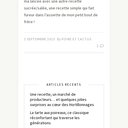
ma lancée avec une autre recette
sucrée/salée, une recette simple qui fait
fureur dans l’assiette de mon petit bout de
frère !
2 SEPTEMBRE 2013
By
POIRE ET CACTUS
2
ARTICLES RÉCENTS
Une recette, un marché de
producteurs… et quelques jolies
surprises au cœur des Hortillonnages
La tarte aux poireaux, ce classique
réconfortant qui traverse les
générations