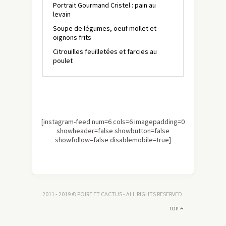
Portrait Gourmand Cristel : pain au
levain
Soupe de légumes, oeuf mollet et
oignons frits
Citrouilles feuilletées et farcies au
poulet
[instagram-feed num=6 cols=6 imagepadding=0
showheader=false showbutton=false
showfollow=false disablemobile=true]
2011 - 2019 © POIRE ET CACTUS - ALL RIGHTS RESERVED
TOP