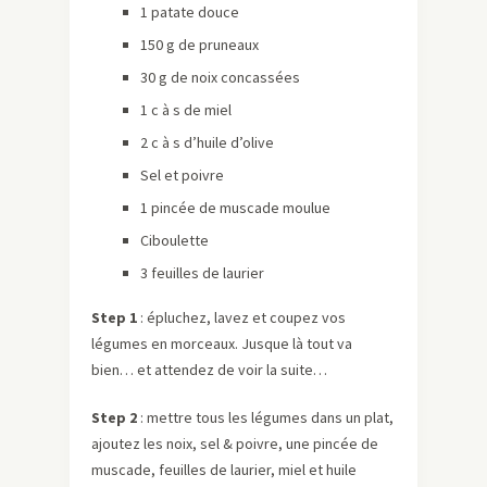
1 patate douce
150 g de pruneaux
30 g de noix concassées
1 c à s de miel
2 c à s d’huile d’olive
Sel et poivre
1 pincée de muscade moulue
Ciboulette
3 feuilles de laurier
Step 1
: épluchez, lavez et coupez vos
légumes en morceaux. Jusque là tout va
bien… et attendez de voir la suite…
Step 2
: mettre tous les légumes dans un plat,
ajoutez les noix, sel & poivre, une pincée de
muscade, feuilles de laurier, miel et huile