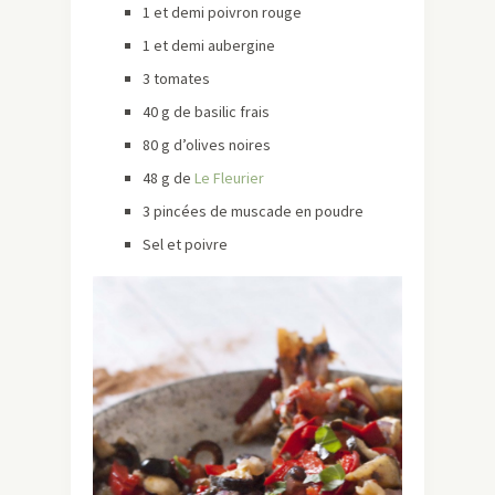
1 et demi poivron rouge
1 et demi aubergine
3 tomates
40 g de basilic frais
80 g d’olives noires
48 g de
Le Fleurier
3 pincées de muscade en poudre
Sel et poivre