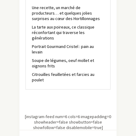
Une recette, un marché de
producteurs… et quelques jolies
surprises au cœur des Hortillonnages
La tarte aux poireaux, ce classique
réconfortant qui traverse les
générations
Portrait Gourmand Cristel : pain au
levain
Soupe de légumes, oeuf mollet et
oignons frits
Citrouilles feuilletées et farcies au
poulet
[instagram-feed num=6 cols=6 imagepadding=0
showheader=false showbutton=false
showfollow=false disablemobile=true]