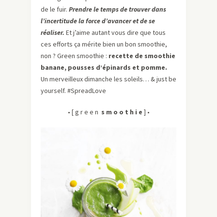
de le fuir.
Prendre le temps de trouver dans
l’incertitude la force d’avancer et de se
réaliser.
Et j’aime autant vous dire que tous
ces efforts ça mérite bien un bon smoothie,
non ? Green smoothie :
recette de smoothie
banane, pousses d’épinards et pomme.
Un merveilleux dimanche les soleils… & just be
yourself. #SpreadLove
• [ g r e e n
s m o o t h i e
] •