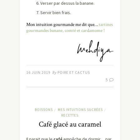
Verser par dessus la banane.
Servir bien frais.
Mon intuition gourmande me dit que…
tartines
gourmandes banane, comté et cardamome !
16 JUIN 2019
By
POIRE ET CACTUS
5
BOISSONS
MES INTUITIONS SUCRÉES
/
/
RECETTES
Café glacé au caramel
Il parait que le
café
empêche de dormir… par