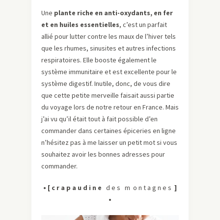
Une
plante riche en anti-oxydants, en fer
et en huiles essentielles
, c’est un parfait
allié pour lutter contre les maux de l’hiver tels
que les rhumes, sinusites et autres infections
respiratoires. Elle booste également le
système immunitaire et est excellente pour le
système digestif. Inutile, donc, de vous dire
que cette petite merveille faisait aussi partie
du voyage lors de notre retour en France. Mais
j’ai vu qu’il était tout à fait possible d’en
commander dans certaines épiceries en ligne
n’hésitez pas à me laisser un petit mot si vous
souhaitez avoir les bonnes adresses pour
commander.
• [
c r a p a u d i n e
d e s m o n t a g n e s
]
•