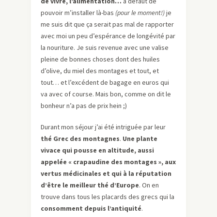
de vivre, l’alimentation…
à défaut de
pouvoir m’installer là-bas
(pour le moment!)
je
me suis dit que ça serait pas mal de rapporter
avec moi un peu d’espérance de longévité par
la nouriture. Je suis revenue avec une valise
pleine de bonnes choses dont des huiles
d’olive, du miel des montages et tout, et
tout… et l’excédent de bagage en euros qui
va avec of course. Mais bon, comme on dit le
bonheur n’a pas de prix hein ;)
Durant mon séjour j’ai été intriguée par leur
thé Grec des montagnes
.
Une plante
vivace qui pousse en altitude, aussi
appelée « crapaudine des montages », aux
vertus médicinales et qui à la réputation
d’être le meilleur thé d’Europe
. On en
trouve dans tous les placards des grecs qui la
consomment depuis l’antiquité
.