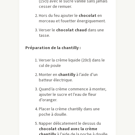
(15cl) avec le sucre vanillé sans jamais
cesser de remuer.
Hors du feu ajouter le
chocolat
en
morceau et fouetter énergiquement.
Verser le
chocolat chaud
dans une
tasse.
Préparation de la chantilly :
Verser la crème liquide (20cl) dans le
cul de poule
Monter en
chantilly
à l’aide d’un
batteur électrique.
Quand la crème commence à monter,
ajouter le sucre et l’eau de fleur
d’oranger.
Placer la crème chantilly dans une
poche à douille.
Napper délicatement le dessus du
chocolat chaud avec la crème
chantilly
à l’aide de la poche à douille.