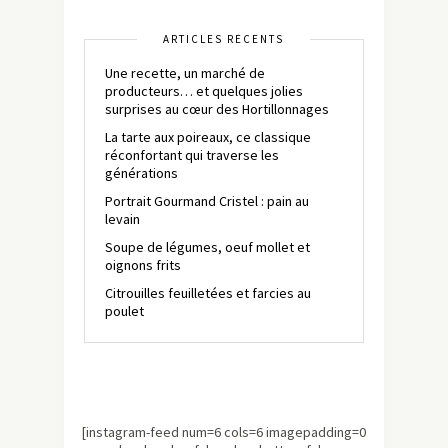
ARTICLES RÉCENTS
Une recette, un marché de
producteurs… et quelques jolies
surprises au cœur des Hortillonnages
La tarte aux poireaux, ce classique
réconfortant qui traverse les
générations
Portrait Gourmand Cristel : pain au
levain
Soupe de légumes, oeuf mollet et
oignons frits
Citrouilles feuilletées et farcies au
poulet
[instagram-feed num=6 cols=6 imagepadding=0