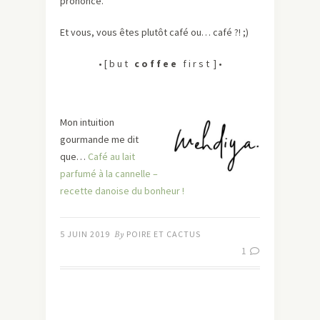
prononcé.
Et vous, vous êtes plutôt café ou… café ?! ;)
• [ b u t
c o f f e e
f i r s t ] •
Mon intuition
gourmande me dit
que…
Café au lait
parfumé à la cannelle –
recette danoise du bonheur !
5 JUIN 2019
By
POIRE ET CACTUS
1