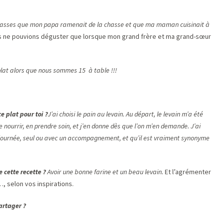
asses que mon papa ramenait de la chasse et que ma maman cuisinait à
us ne pouvions déguster que lorsque mon grand frère et ma grand-sœur
plat alors que nous sommes 15 à table !!!
e plat pour toi ?
J’ai choisi le pain au levain. Au départ, le levain m’a été
e nourrir, en prendre soin, et j’en donne dès que l’on m’en demande. J’ai
a journée, seul ou avec un accompagnement, et qu’il est vraiment synonyme
 cette recette ?
Avoir une bonne farine et un beau levain.
Et l’agrémenter
…, selon vos inspirations.
artager ?