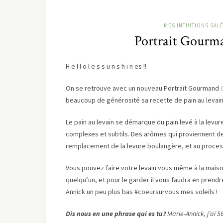
MES INTUITIONS SAL
Portrait Gourman
H e l l o l e s s u n s h i n es !!
On se retrouve avec un nouveau Portrait Gourmand
beaucoup de générosité sa recette de pain au levain
Le pain au levain se démarque du pain levé à la lev
complexes et subtils. Des arômes qui proviennent des 
remplacement de la levure boulangère, et au process
Vous pouvez faire votre levain vous même à la maison
quelqu’un, et pour le garder il vous faudra en prendre 
Annick un peu plus bas #coeursurvous mes soleils !
Dis nous en une phrase qui es tu?
Marie-Annick, j’ai 5