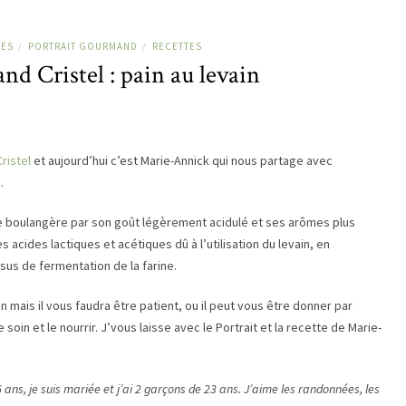
ÉES
PORTRAIT GOURMAND
RECETTES
/
/
d Cristel : pain au levain
Cristel
et aujourd’hui c’est Marie-Annick qui nous partage avec
.
ure boulangère par son goût légèrement acidulé et ses arômes plus
acides lactiques et acétiques dû à l’utilisation du levain, en
us de fermentation de la farine.
 mais il vous faudra être patient, ou il peut vous être donner par
soin et le nourrir. J’vous laisse avec le Portrait et la recette de Marie-
6 ans, je suis mariée et j’ai 2 garçons de 23 ans. J’aime les randonnées, les