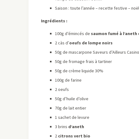
Saison : toute l’année – recette festive – noë
Ingrédients :
100g d’émincés de
saumon fumé à l’aneth 
2 càs d’
oeufs de lompe noirs
50g de mascarpone Saveurs d’Ailleurs Casin
50g de fromage frais à tartiner
50g de crème liquide 30%
100g de farine
2 oeufs
50g d’huile d’olive
70g de lait entier
1 sachet de levure
3 brins
d’aneth
2
citrons vert bio