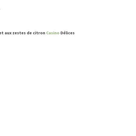
l
et aux zestes de citron
Casino
Délices
o