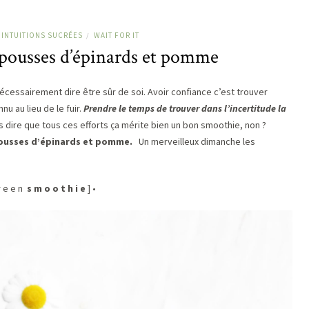
 INTUITIONS SUCRÉES
WAIT FOR IT
/
pousses d’épinards et pomme
cessairement dire être sûr de soi. Avoir confiance c’est trouver
u au lieu de le fuir.
Prendre le temps de trouver dans l’incertitude la
s dire que tous ces efforts ça mérite bien un bon smoothie, non ?
ousses d’épinards et pomme.
Un merveilleux dimanche les
 r e e n
s m o o t h i e
] •