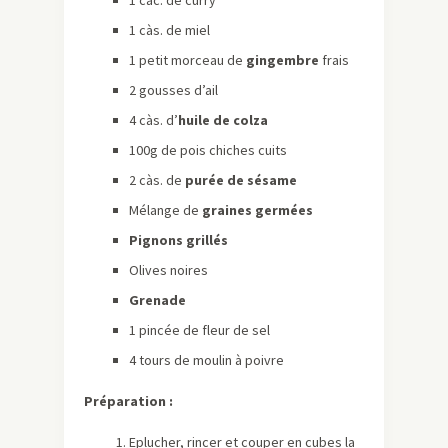
1 càc. de curry
1 càs. de miel
1 petit morceau de
gingembre
frais
2 gousses d’ail
4 càs. d’
huile de colza
100g de pois chiches cuits
2 càs. de
purée de sésame
Mélange de
graines germées
Pignons grillés
Olives noires
Grenade
1 pincée de fleur de sel
4 tours de moulin à poivre
Préparation :
Eplucher, rincer et couper en cubes la