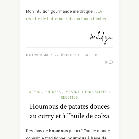
Mon intuition gourmande me dit que…
LA
recette de butternut rôtie au four à tomber !
8 NOVEMBRE 2022
By
POIRE ET CACTUS
0
APÉRO
ENTRÉES
MES INTUITIONS SALÉES
/
/
/
RECETTES
Houmous de patates douces
au curry et à l’huile de colza
Des fans de
houmous
par ici ? Tout le monde
connait le traditionnel
houmous à base de