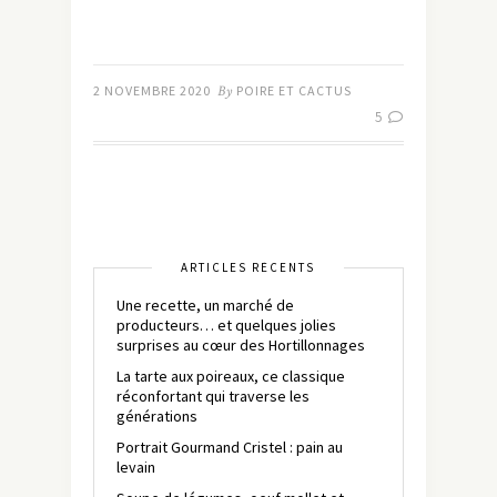
2 NOVEMBRE 2020
By
POIRE ET CACTUS
5
ARTICLES RÉCENTS
Une recette, un marché de
producteurs… et quelques jolies
surprises au cœur des Hortillonnages
La tarte aux poireaux, ce classique
réconfortant qui traverse les
générations
Portrait Gourmand Cristel : pain au
levain