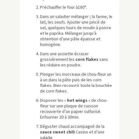
Préchauffer le four à180°.
Dans un saladier mélanger ; la farine, le
lait, les oeufs. Ajouter une pincé de
sel, quelques tours de moulin à poivre
et le paprika. Mélanger jusqu’à
obtention d’une pâte épaisse et
homogène.
Dans une assiette écraser
grossièrement les
corn flakes
sans
les réduire en poudre.
Plonger les morceaux de chou-fleur un
à un dans la pâte puis de les corn
flakes. Bien recouvrir toute la bouchée
de corn flakes.
Disposer les «
hot wings
» de chou-
fleur sur une plaque de cuisson
recouverte d’un papier sulfurisé.
Enfourner 20 à 30min.
Déguster chaud accompagné de la
sauce sweet chili
Casino et d’une
salade.