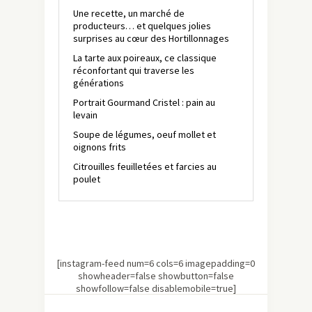
Une recette, un marché de
producteurs… et quelques jolies
surprises au cœur des Hortillonnages
La tarte aux poireaux, ce classique
réconfortant qui traverse les
générations
Portrait Gourmand Cristel : pain au
levain
Soupe de légumes, oeuf mollet et
oignons frits
Citrouilles feuilletées et farcies au
poulet
[instagram-feed num=6 cols=6 imagepadding=0
showheader=false showbutton=false
showfollow=false disablemobile=true]