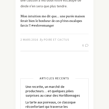
une cuisson à feu doux votre escalope de
dinde n’en sera que plus tendre.
Mon intuition me dit que… une purée maison
ferait bien le bonheur de ces p’tites escalopes
farcis !! #welovemanger
2 MARS 2016
By
POIRE ET CACTUS
6
ARTICLES RÉCENTS
Une recette, un marché de
producteurs… et quelques jolies
surprises au cœur des Hortillonnages
La tarte aux poireaux, ce classique
réconfortant qui traverse les