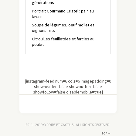
générations
Portrait Gourmand Cristel : pain au
levain
Soupe de légumes, oeuf mollet et
oignons frits
Citrouilles feuilletées et farcies au
poulet
[instagram-feed num=6 cols=6 imagepadding=0
showheader=false showbutton=false
showfollow=false disablemobile=true]
2011 - 2019 © POIRE ET CACTUS - ALL RIGHTS RESERVED
TOP