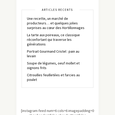
ARTICLES RÉCENTS
Une recette, un marché de
producteurs… et quelques jolies
surprises au cœur des Hortillonnages
La tarte aux poireaux, ce classique
réconfortant qui traverse les
générations
Portrait Gourmand Cristel : pain au
levain
Soupe de légumes, oeuf mollet et
oignons frits
Citrouilles feuilletées et farcies au
poulet
[instagram-feed num=6 cols=6 imagepadding=0