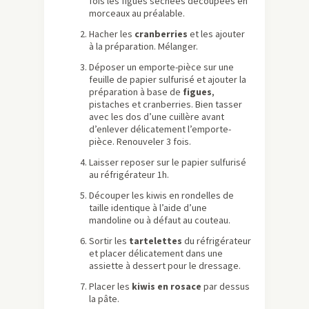
fois les figues séchées découpées en
morceaux au préalable.
Hacher les
cranberries
et les ajouter
à la préparation. Mélanger.
Déposer un emporte-pièce sur une
feuille de papier sulfurisé et ajouter la
préparation à base de
figues
,
pistaches et cranberries. Bien tasser
avec les dos d’une cuillère avant
d’enlever délicatement l’emporte-
pièce. Renouveler 3 fois.
Laisser reposer sur le papier sulfurisé
au réfrigérateur 1h.
Découper les kiwis en rondelles de
taille identique à l’aide d’une
mandoline ou à défaut au couteau.
Sortir les
tartelettes
du réfrigérateur
et placer délicatement dans une
assiette à dessert pour le dressage.
Placer les
kiwis en rosace
par dessus
la pâte.