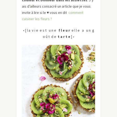
couleur et bonheur dans les assiettes
. J’y
ais d’ailleurs consacré un article que je vous
invite à lire si le ♥ vous en dit
comment
cuisiner les fleurs ?
• [ l a v i e e s t u n e
f l e u r
e l l e a u n g
o û t d e
t a r t e
] •