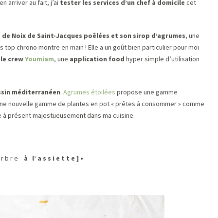
n arriver au fait, j’ai
tester les services d’un chef à domicile
cet
e de Noix de Saint-Jacques poêlées et son sirop d’agrumes
, une
 top chrono montre en main ! Elle a un goût bien particulier pour moi
 le crew
Youmiam
, une
application food
hyper simple d’utilisation
sin méditerranéen
.
Agrumes étoilées
propose une gamme
 une nouvelle gamme de plantes en pot « prêtes à consommer » comme
ne à présent majestueusement dans ma cuisine.
a r b r e
à l’ a s s i e t t e
] •