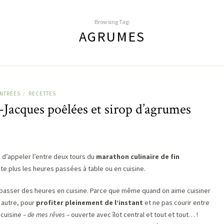
Browsing Tag:
AGRUMES
NTRÉES
RECETTES
/
-Jacques poêlées et sirop d’agrumes
 d’appeler l’entre deux tours du
marathon culinaire de fin
e plus les heures passées à table ou en cuisine.
de passer des heures en cuisine. Parce que même quand on aime cuisiner
à autre, pour
profiter pleinement de l’instant
et ne pas courir entre
a cuisine
– de mes rêves –
ouverte avec îlot central et tout et tout… !