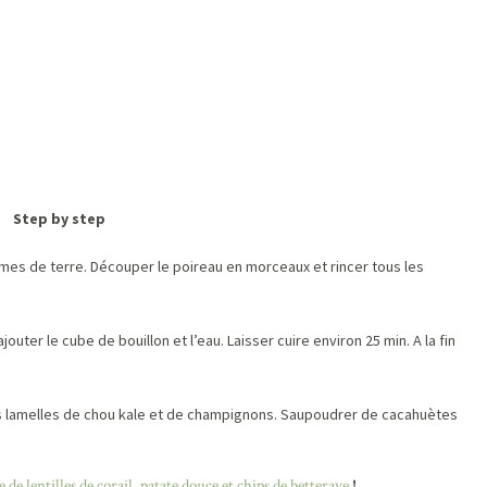
Step by step
mmes de terre. Découper le poireau en morceaux et rincer tous les
uter le cube de bouillon et l’eau. Laisser cuire environ 25 min. A la fin
nes lamelles de chou kale et de champignons. Saupoudrer de cacahuètes
 de lentilles de corail, patate douce et chips de betterave
!