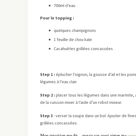
700ml d’eau
Pour le topping :
quelques champignons
1 feuille de chou kale
Cacahuètes grillées concassées
Step 1 :
éplucher l’oignon, la gousse d’ail et les po
légumes à l’eau clair.
Step 2 :
placer tous les légumes dans une marmite, ajo
de la cuisson mixer à l’aide d’un robot mixeur.
Step 3
: verser la soupe dans un bol. Ajouter de fi
grillées concassées.
Mon intuition me dit… que tu vas aussi aimer ma
soupe