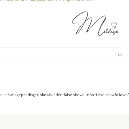
4
cols=6 imagepadding=0 showheader=false showbutton=false showfollow=fa