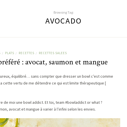
Browsing Tag:
AVOCADO
S
PLATS
RECETTES
RECETTES SALEES
/
/
/
préféré : avocat, saumon et mangue
 savoureux, équilibré… sans compter que dresser un bowl c’est comme
a cette vertu de me détendre ce qui est limite thérapeutique [
re de moi une bowl addict. Et toi, team #bowladdict or what ?
on, avocat et mangue à varier à l’infini selon les envies.