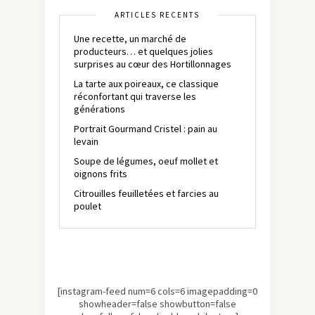
ARTICLES RÉCENTS
Une recette, un marché de
producteurs… et quelques jolies
surprises au cœur des Hortillonnages
La tarte aux poireaux, ce classique
réconfortant qui traverse les
générations
Portrait Gourmand Cristel : pain au
levain
Soupe de légumes, oeuf mollet et
oignons frits
Citrouilles feuilletées et farcies au
poulet
[instagram-feed num=6 cols=6 imagepadding=0
showheader=false showbutton=false