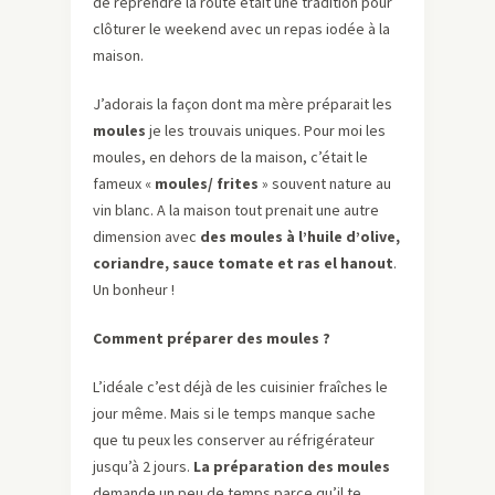
de reprendre la route était une tradition pour
clôturer le weekend avec un repas iodée à la
maison.
J’adorais la façon dont ma mère préparait les
moules
je les trouvais uniques. Pour moi les
moules, en dehors de la maison, c’était le
fameux «
moules/ frites
» souvent nature au
vin blanc. A la maison tout prenait une autre
dimension avec
des moules à l’huile d’olive,
coriandre, sauce tomate et ras el hanout
.
Un bonheur !
Comment préparer des moules ?
L’idéale c’est déjà de les cuisinier fraîches le
jour même. Mais si le temps manque sache
que tu peux les conserver au réfrigérateur
jusqu’à 2 jours.
La préparation des moules
demande un peu de temps parce qu’il te