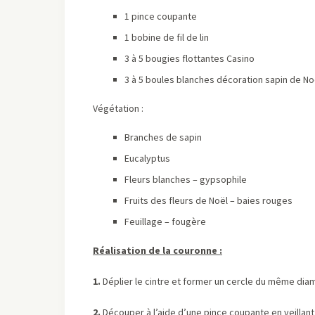
1 pince coupante
1 bobine de fil de lin
3 à 5 bougies flottantes Casino
3 à 5 boules blanches décoration sapin de No
Végétation :
Branches de sapin
Eucalyptus
Fleurs blanches – gypsophile
Fruits des fleurs de Noël – baies rouges
Feuillage – fougère
Réalisation de la couronne :
1.
Déplier le cintre et former un cercle du même diam
2.
Découper à l’aide d’une pince coupante en veillant 