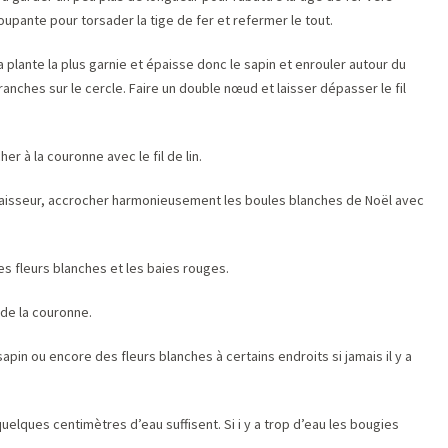
coupante pour torsader la tige de fer et refermer le tout.
lante la plus garnie et épaisse donc le sapin et enrouler autour du
 branches sur le cercle. Faire un double nœud et laisser dépasser le fil
r à la couronne avec le fil de lin.
épaisseur, accrocher harmonieusement les boules blanches de Noël avec
 les fleurs blanches et les baies rouges.
 de la couronne.
sapin ou encore des fleurs blanches à certains endroits si jamais il y a
uelques centimètres d’eau suffisent. Si i y a trop d’eau les bougies