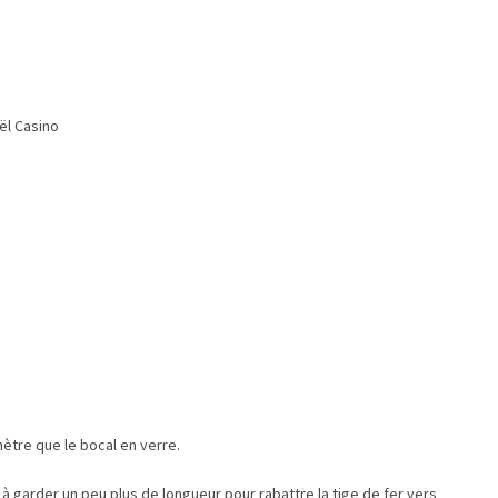
ël Casino
ètre que le bocal en verre.
à garder un peu plus de longueur pour rabattre la tige de fer vers