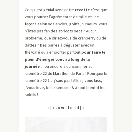
Ce qui est génial avec cette
recette
c’est que
vous pourrez l’agrémenter de mille et une
façons selon vos envies, goûts, humeurs. Vous
n’êtes pas fan des abricots secs ? Aucun
problème, que diriez-vous de cranberry ou de
dattes ? Des barres à déguster avec un
thé/café ou à emporter partout
pour faire le
plein d’énergie tout au long de la
journée
… ou encore à consommer au
kilomètre 22 du Marathon de Paris ! Pourquoi le
kilomètre 22 ?… j’sais pas ! Allez j’vous kiss,
j’vous love, belle semaine & à tout bientôt les
soleils !
• [
s l o w
f o o d ] •