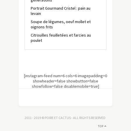
générations
Portrait Gourmand Cristel : pain au
levain
Soupe de légumes, oeuf mollet et
oignons frits
Citrouilles feuilletées et farcies au
poulet
[instagram-feed num=6 cols=6 imagepadding=0
showheader=false showbutton=false
showfollow=false disablemobile=true]
2011 - 2019 © POIRE ET CACTUS - ALL RIGHTS RESERVED
TOP