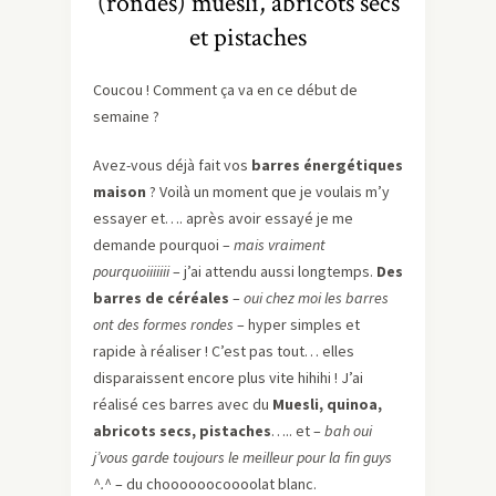
(rondes) muesli, abricots secs
et pistaches
Coucou ! Comment ça va en ce début de
semaine ?
Avez-vous déjà fait vos
barres énergétiques
maison
? Voilà un moment que je voulais m’y
essayer et…. après avoir essayé je me
demande pourquoi –
mais vraiment
pourquoiiiiiii
– j’ai attendu aussi longtemps.
Des
barres de céréales
–
oui chez moi les barres
ont des formes rondes
– hyper simples et
rapide à réaliser ! C’est pas tout… elles
disparaissent encore plus vite hihihi ! J’ai
réalisé ces barres avec du
Muesli, quinoa,
abricots secs, pistaches
….. et –
bah oui
j’vous garde toujours le meilleur pour la fin guys
^.^
– du choooooocoooolat blanc.