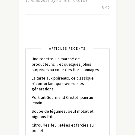
10 MARS 2014
By
POIRE ET CACTUS
5
ARTICLES RÉCENTS
Une recette, un marché de
producteurs… et quelques jolies
surprises au cœur des Hortillonnages
La tarte aux poireaux, ce classique
réconfortant qui traverse les
générations
Portrait Gourmand Cristel : pain au
levain
Soupe de légumes, oeuf mollet et
oignons frits
Citrouilles feuilletées et farcies au
poulet