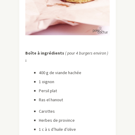
Boîte à ingrédients
( pour 4 burgers environ )
:
400 g de viande hachée
1 oignon
Persil plat
Ras el hanout
Carottes
Herbes de province
1 c à s d’huile d’olive