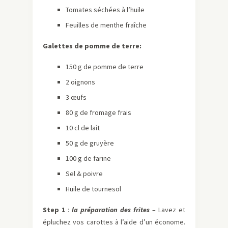
Tomates séchées à l’huile
Feuilles de menthe fraîche
Galettes de pomme de terre:
150 g de pomme de terre
2 oignons
3 œufs
80 g de fromage frais
10 cl de lait
50 g de gruyère
100 g de farine
Sel & poivre
Huile de tournesol
Step 1
:
la préparation des frites
– Lavez et
épluchez vos carottes à l’aide d’un économe.