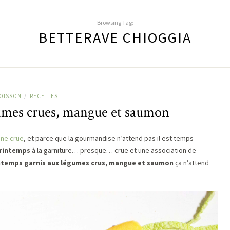
Browsing Tag:
BETTERAVE CHIOGGIA
OISSON
RECETTES
/
gumes crues, mangue et saumon
ine crue
, et parce que la gourmandise n’attend pas il est temps
printemps
à la garniture… presque… crue et une association de
ntemps garnis aux légumes crus, mangue et saumon
ça n’attend