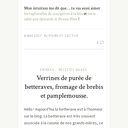
Mon intuition me dit que…. tu vas aussi aimer
les tagliatelles de courgettes à la feta
et
tarte
salée aux épinards et Bresse Bleu
!
8 MAI 2017
By
POIRE ET CACTUS
6
ENTRÉES
RECETTES SALEES
/
Verrines de purée de
betteraves, fromage de brebis
et pamplemousse.
Hello ! Aujourd’hui la betterave est à l’honneur
sur le blog. La betterave est très souvent
associée à la cuisine de nos grands-mères, ce