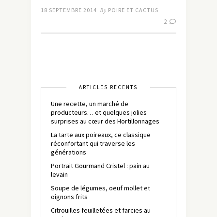
18 SEPTEMBRE 2014
By
POIRE ET CACTUS
2
ARTICLES RÉCENTS
Une recette, un marché de
producteurs… et quelques jolies
surprises au cœur des Hortillonnages
La tarte aux poireaux, ce classique
réconfortant qui traverse les
générations
Portrait Gourmand Cristel : pain au
levain
Soupe de légumes, oeuf mollet et
oignons frits
Citrouilles feuilletées et farcies au