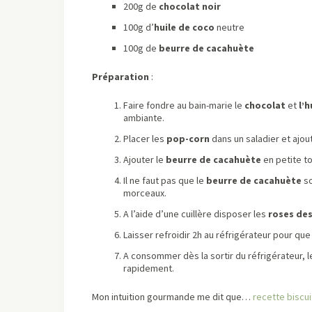
200g de
chocolat noir
100g d’
huile de coco
neutre
100g de
beurre de cacahuète
Préparation
:
Faire fondre au bain-marie le
chocolat
et
l’h
ambiante.
Placer les
pop-corn
dans un saladier et ajou
Ajouter le
beurre de cacahuète
en petite t
Il ne faut pas que le
beurre de cacahuète
so
morceaux.
A l’aide d’une cuillère disposer les
roses des
Laisser refroidir 2h au réfrigérateur pour que
A consommer dès la sortir du réfrigérateur,
rapidement.
Mon intuition gourmande me dit que…
recette biscui