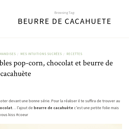
Browsing Tag:
BEURRE DE CACAHUETE
MANDISES
MES INTUITIONS SUCRÉES
RECETTES
/
/
bles pop-corn, chocolat et beurre de
cacahuète
er devant une bonne série. Pour la réaliser il te suffira de trouver au
hocolat
… l’ajout de
beurre de cacahuète
c’est une petite folie mais
’vous kiss #coeur