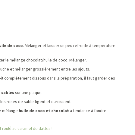
uile de coco
. Mélanger et laisser un peu refroidir à température
ter le mélange chocolat/huile de coco. Mélanger.
ouche et mélanger grossièrement entre les ajouts.
it complétement dissous dans la préparation, il faut garder des
 sables
sur une plaque.
 les roses de sable figent et durcissent.
 le mélange
huile de coco et chocolat
a tendance à fondre
t roulé au caramel de dattes !