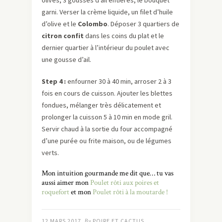
garni. Verser la crème liquide, un filet d’huile
d’olive et le
Colombo
. Déposer 3 quartiers de
citron confit
dans les coins du plat et le
dernier quartier à l’intérieur du poulet avec
une gousse d’ail.
Step
4 :
enfourner 30 à 40 min, arroser 2 à 3
fois en cours de cuisson. Ajouter les blettes
fondues, mélanger très délicatement et
prolonger la cuisson 5 à 10 min en mode gril.
Servir chaud à la sortie du four accompagné
d’une purée ou frite maison, ou de légumes
verts.
Mon intuition gourmande me dit que… tu vas
aussi aimer mon
Poulet rôti aux poires et
roquefort
et mon
Poulet rôti à la moutarde !
12 MARS 2017
By
POIRE ET CACTUS