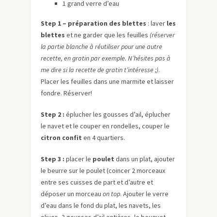
1 grand verre d’eau
Step
1 – préparation des blettes
: laver
les
blettes
et ne garder que les feuilles
(réserver
la partie blanche à réutiliser pour une autre
recette, en gratin par
exemple
.
N’hésites
pas à
me dire si la recette de gratin t’intéresse ;)
.
Placer les feuilles dans une marmite et laisser
fondre. Réserver!
Step
2 :
éplucher les gousses d’ail, éplucher
le navet et le couper en rondelles, couper le
citron confit
en 4 quartiers.
Step
3 :
placer le
poulet
dans un plat, ajouter
le beurre sur le poulet (coincer 2 morceaux
entre ses cuisses de part et d’autre et
déposer un morceau
on
top
. Ajouter le verre
d’eau dans le fond du plat, les navets, les
olives, 3 gousses d’ail entières, le bouquet