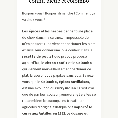
confit, blette et colombo
Bonjour vous ! Bonjour dimanche ! Comment ça
va chez vous ?
Les épices
et les
herbes
tiennent une place
de choix dans ma cuisine,… impossible de
m’en passer ! Elles viennent parfumer les plats
et aussi leur donner une jolie couleur. Dans la
recette de poulet
que je vous propose
aujourd’hui, le
citron confit
et le
Colombo
qui viennent merveilleusement parfumer ce
plat, laisseront vos papilles sans voix. Saviez-
vous que le
Colombo, épices Antillaises
,
est une évolution du
Curry indien
? C’est vrai
que de par leur couleur jaune/orangée elles se
ressemblent beaucoup. Les travailleurs
agricoles d’origine asiatique ont
importé le
curry aux Antilles en 1862
. Le dosage et