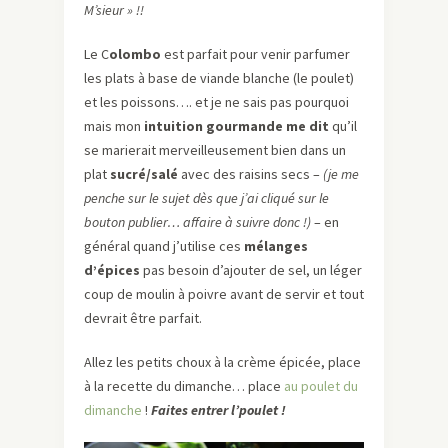
M’sieur » !!
Le C
olombo
est parfait pour venir parfumer
les plats à base de viande blanche (le poulet)
et les poissons…. et je ne sais pas pourquoi
mais mon
intuition gourmande me dit
qu’il
se marierait merveilleusement bien dans un
plat
sucré/salé
avec des raisins secs –
(je me
penche sur le sujet dès que j’ai cliqué sur le
bouton publier… affaire à suivre donc !)
– en
général quand j’utilise ces
mélanges
d’épices
pas besoin d’ajouter de sel, un léger
coup de moulin à poivre avant de servir et tout
devrait être parfait.
Allez les petits choux à la crème épicée, place
à la recette du dimanche… place
au poulet du
dimanche
!
Faites entrer
l’poulet
!