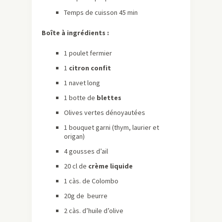
Temps de cuisson 45 min
Boîte à ingrédients :
1 poulet fermier
1
citron confit
1 navet long
1 botte de
blettes
Olives vertes dénoyautées
1 bouquet garni (thym, laurier et
origan)
4 gousses d’ail
20 cl de
crème liquide
1
càs
. de Colombo
20g de beurre
2
càs
. d’huile d’olive