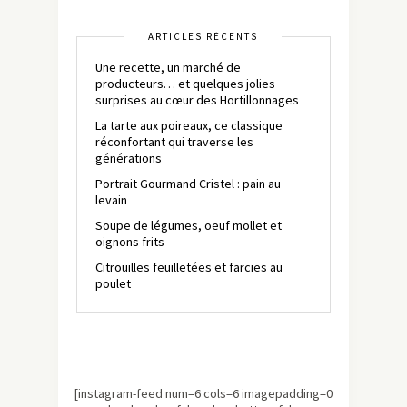
ARTICLES RÉCENTS
Une recette, un marché de
producteurs… et quelques jolies
surprises au cœur des Hortillonnages
La tarte aux poireaux, ce classique
réconfortant qui traverse les
générations
Portrait Gourmand Cristel : pain au
levain
Soupe de légumes, oeuf mollet et
oignons frits
Citrouilles feuilletées et farcies au
poulet
[instagram-feed num=6 cols=6 imagepadding=0