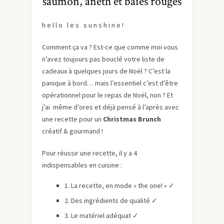
saumon, aneth et baies rouges
h e l l o l e s s u n s h i n e !
Comment ça va ? Est-ce que comme moi vous
n’avez toujours pas bouclé votre liste de
cadeaux à quelques jours de Noël ? C’est la
panique à bord… mais l’essentiel c’est d’être
opérationnel pour le repas de Noël, non ? Et
j’ai même d’ores et déjà pensé à l’après avec
une recette pour un
Christmas Brunch
créatif & gourmand !
Pour réussir une recette, il y a 4
indispensables en cuisine :
1. La recette, en mode « the one! »
✓
2. Des ingrédients de qualité
✓
3. Le matériel adéquat
✓