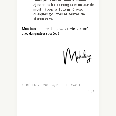
fines pousses
et l’
aneth
ciselée.
Ajouter les
baies rouges
et un tour de
moulin à poivre. Et terminé avec
quelques
gouttes et zestes de
citron vert
.
Mon intuition me dit que… je reviens bientôt
avec des gaufres sucrées !
19 DÉCEMBRE 2018
By
POIRE ET CACTUS
6