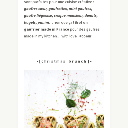
sont parfaites pour une cuisine créative :
gaufres cœur, gaufrettes, mini gaufres,
gaufre liégeoise, croque monsieur, donuts,
bagels, panini
… rien que ça ! Bref
un
gaufrier made in France
pour des gaufres
made in my kitchen… with love ! #coeur
• [
c h r i s t m a s
b r u n c h ] •