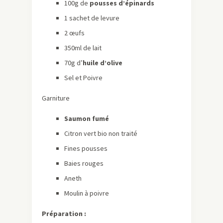
100g de
pousses d’épinards
1 sachet de levure
2 œufs
350ml de lait
70g d’
huile d’olive
Sel et Poivre
Garniture
Saumon fumé
Citron vert bio non traité
Fines pousses
Baies rouges
Aneth
Moulin à poivre
Préparation :