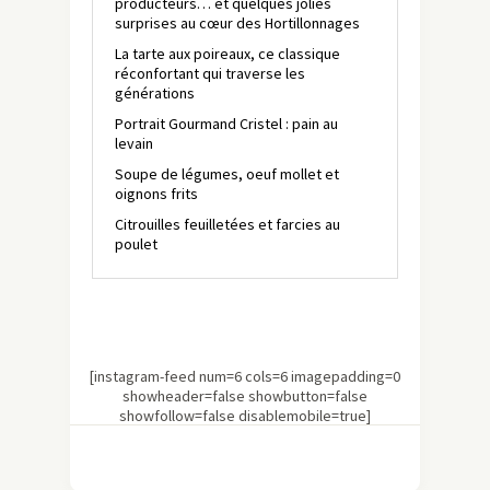
producteurs… et quelques jolies
surprises au cœur des Hortillonnages
La tarte aux poireaux, ce classique
réconfortant qui traverse les
générations
Portrait Gourmand Cristel : pain au
levain
Soupe de légumes, oeuf mollet et
oignons frits
Citrouilles feuilletées et farcies au
poulet
[instagram-feed num=6 cols=6 imagepadding=0
showheader=false showbutton=false
showfollow=false disablemobile=true]