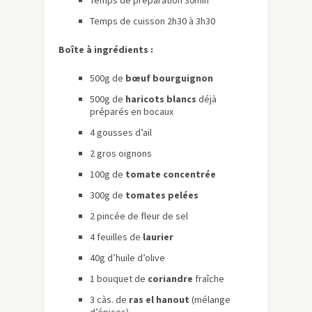
Temps de préparation 30min
Temps de cuisson 2h30 à 3h30
Boîte à ingrédients :
500g de
bœuf bourguignon
500g de
haricots blancs
déjà
préparés en bocaux
4 gousses d’ail
2 gros oignons
100g de
tomate concentrée
300g de
tomates pelées
2 pincée de fleur de sel
4 feuilles de
laurier
40g d’huile d’olive
1 bouquet de
coriandre
fraîche
3 càs. de
ras el hanout
(mélange