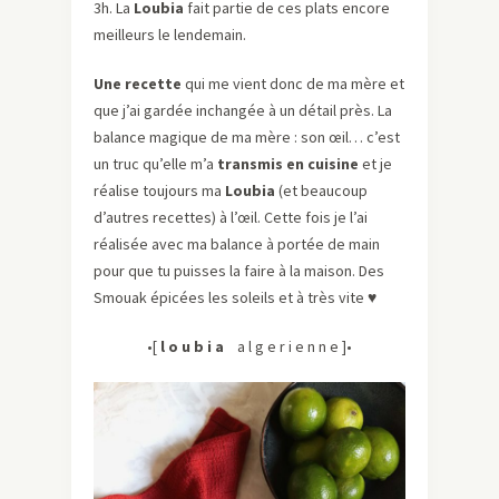
3h. La
Loubia
fait partie de ces plats encore
meilleurs le lendemain.
Une recette
qui me vient donc de ma mère et
que j’ai gardée inchangée à un détail près. La
balance magique de ma mère : son œil… c’est
un truc qu’elle m’a
transmis en cuisine
et je
réalise toujours ma
Loubia
(et beaucoup
d’autres recettes) à l’œil. Cette fois je l’ai
réalisée avec ma balance à portée de main
pour que tu puisses la faire à la maison. Des
Smouak épicées les soleils et à très vite ♥
•[
l o u b i a
a l g e r i e n n e ]•