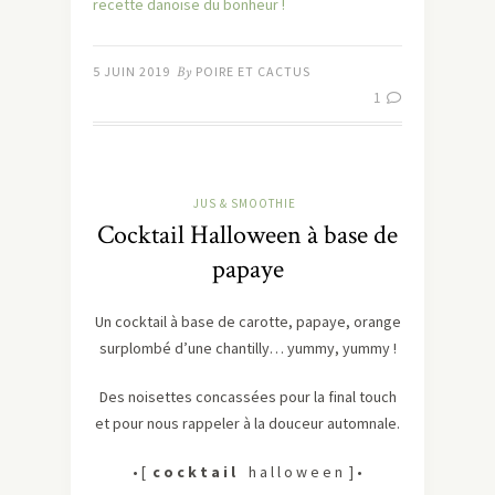
recette danoise du bonheur !
5 JUIN 2019
By
POIRE ET CACTUS
1
JUS & SMOOTHIE
Cocktail Halloween à base de
papaye
Un cocktail à base de carotte, papaye, orange
surplombé d’une chantilly… yummy, yummy !
Des noisettes concassées pour la final touch
et pour nous rappeler à la douceur automnale.
• [
c o c k t a i l
h a l l o w e e n ] •