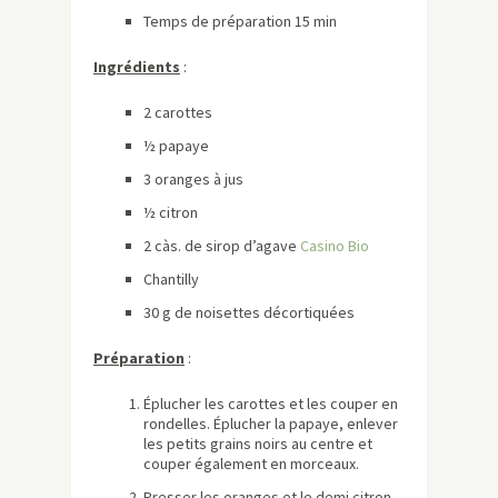
Temps de préparation 15 min
Ingrédients
:
2 carottes
½ papaye
3 oranges à jus
½ citron
2 càs. de sirop d’agave
Casino Bio
Chantilly
30 g de noisettes décortiquées
Préparation
:
Éplucher les carottes et les couper en
rondelles. Éplucher la papaye, enlever
les petits grains noirs au centre et
couper également en morceaux.
Presser les oranges et le demi citron.