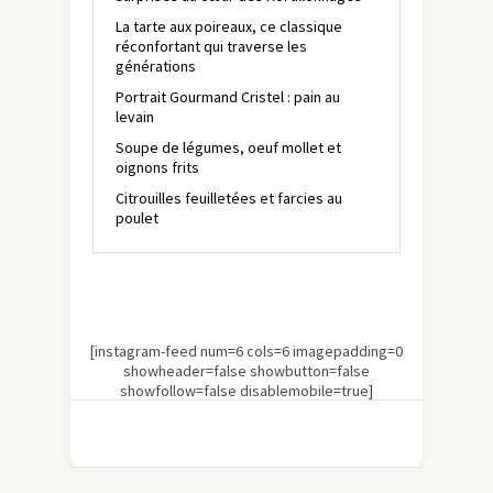
La tarte aux poireaux, ce classique
réconfortant qui traverse les
générations
Portrait Gourmand Cristel : pain au
levain
Soupe de légumes, oeuf mollet et
oignons frits
Citrouilles feuilletées et farcies au
poulet
[instagram-feed num=6 cols=6 imagepadding=0
showheader=false showbutton=false
showfollow=false disablemobile=true]