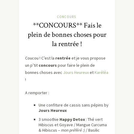
CONCOURS
**CONCOURS** Fais le
plein de bonnes choses pour
la rentrée !
Coucou ! C’est la
rentrée
et je vous propose
un p’tit
concours
pour faire le plein de
bonnes choses avec
Jours Heureux
et
Karéléa
!
A remporter :
Une confiture de cassis sans pépins by
Jours Heureux
3 smoothie
Happy Detox
: Thé vert
Hibiscus et Goyave / Mangue Curcuma
& Hibiscus –
mon préféré :)
/ Basilic