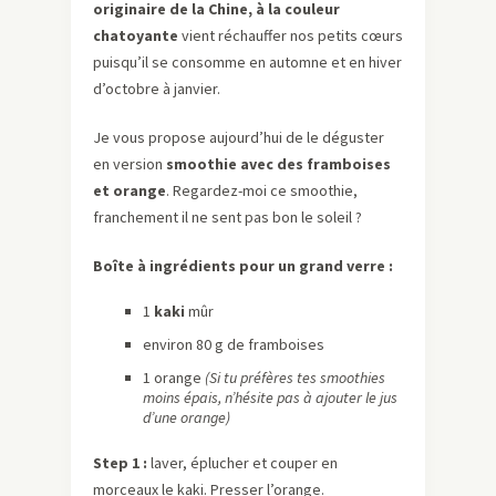
originaire de la Chine, à la couleur
chatoyante
vient réchauffer nos petits cœurs
puisqu’il se consomme en automne et en hiver
d’octobre à janvier.
Je vous propose aujourd’hui de le déguster
en version
smoothie avec des framboises
et orange
. Regardez-moi ce smoothie,
franchement il ne sent pas bon le soleil ?
Boîte à ingrédients pour un grand verre :
1
kaki
mûr
environ 80 g de framboises
1 orange
(Si tu préfères tes smoothies
moins épais, n’hésite pas à ajouter le jus
d’une orange)
Step 1 :
laver, éplucher et couper en
morceaux le kaki. Presser l’orange.