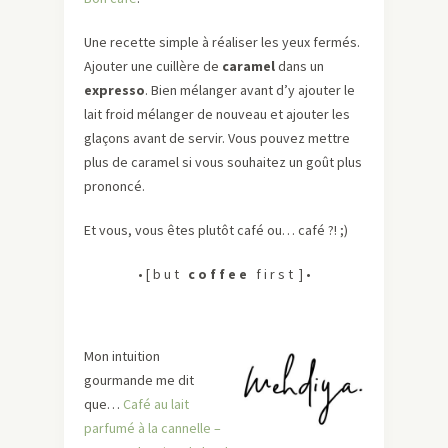
Une recette simple à réaliser les yeux fermés.
Ajouter une cuillère de
caramel
dans un
expresso
. Bien mélanger avant d’y ajouter le
lait froid mélanger de nouveau et ajouter les
glaçons avant de servir. Vous pouvez mettre
plus de caramel si vous souhaitez un goût plus
prononcé.
Et vous, vous êtes plutôt café ou… café ?! ;)
• [ b u t
c o f f e e
f i r s t ] •
Mon intuition
gourmande me dit
que…
Café au lait
parfumé à la cannelle –