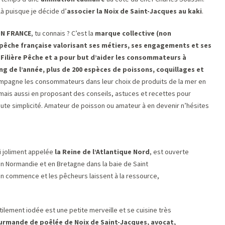
là puisque je décide d’
associer la Noix de Saint-Jacques au kaki
.
ON FRANCE
, tu connais ? C’est la
marque collective (non
 pêche française valorisant ses métiers, ses engagements et ses
 Filière Pêche et a pour but d’aider les consommateurs à
ong de l’année, plus de 200 espèces de poissons, coquillages et
mpagne les consommateurs dans leur choix de produits de la mer en
mais aussi en proposant des conseils, astuces et recettes pour
ute simplicité. Amateur de poisson ou amateur à en devenir n’hésites
si joliment appelée
la Reine de l’Atlantique Nord
, est ouverte
en Normandie et en Bretagne dans la baie de Saint
on commence et les pêcheurs laissent à la ressource,
tilement iodée est une petite merveille et se cuisine très
rmande de poêlée de Noix de Saint-Jacques, avocat,