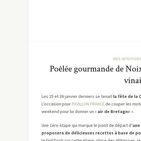
MES INTUITION
Poêlée gourmande de Noix
vina
Les 25 et 26 janvier derniers se tenait
la fête de la
L’occasion pour
PAVILLON FRANCE
de couper les mot
weekend pour lui donner un «
air de Bretagn
e ».
Une 1ère étape qui marque le point de départ d’
une 
proposera de délicieuses recettes à base de po
le FishTruck sur cette étape, place des Abbesses, 