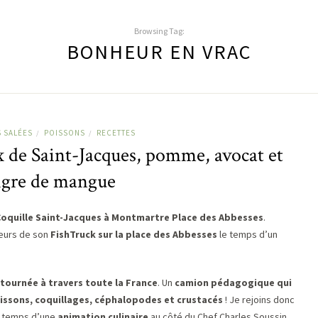
Browsing Tag:
BONHEUR EN VRAC
S SALÉES
POISSONS
RECETTES
/
/
 de Saint-Jacques, pomme, avocat et
igre de mangue
 Coquille Saint-Jacques à Montmartre Place des Abbesses
.
eurs de son
FishTruck sur la place des Abbesses
le temps d’un
tournée à travers toute la France
. Un
camion pédagogique qui
issons, coquillages, céphalopodes et crustacés
! Je rejoins donc
le temps d’une
animation culinaire
au côté du Chef Charles Soussin.