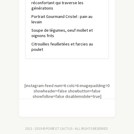
réconfortant qui traverse les
générations
Portrait Gourmand Cristel : pain au
levain
Soupe de légumes, oeuf mollet et
oignons frits
Citrouilles feuilletées et farcies au
poulet
[instagram-feed num=6 cols=6 imagepadding=0
showheader=false showbutton=false
showfollow=false disablemobile=true]
2011 - 2019 © POIRE ET CACTUS - ALL RIGHTS RESERVED