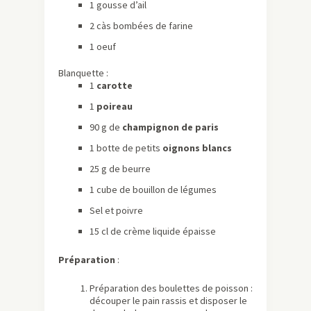
1 gousse d’ail
2 càs bombées de farine
1 oeuf
Blanquette :
1
carotte
1
poireau
90 g de
champignon de paris
1 botte de petits
oignons blancs
25 g de beurre
1 cube de bouillon de légumes
Sel et poivre
15 cl de crème liquide épaisse
Préparation
:
Préparation des boulettes de poisson :
découper le pain rassis et disposer le