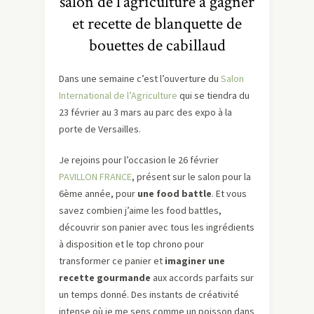
salon de l’agriculture à gagner
et recette de blanquette de
bouettes de cabillaud
Dans une semaine c’est l’ouverture du
Salon
International de l’Agriculture
qui se tiendra du
23 février au 3 mars au parc des expo à la
porte de Versailles.
Je rejoins pour l’occasion le 26 février
PAVILLON FRANCE
, présent sur le salon pour la
6ème année, pour
une food battle
. Et vous
savez combien j’aime les food battles,
découvrir son panier avec tous les ingrédients
à disposition et le top chrono pour
transformer ce panier et
imaginer une
recette gourmande
aux accords parfaits sur
un temps donné. Des instants de créativité
intense où je me sens comme un poisson dans