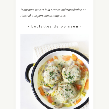
*concours ouvert à la France métropolitaine et
réservé aux personnes majeures.
• [ b o u l e t t e s d e
p o i s s o n
] •