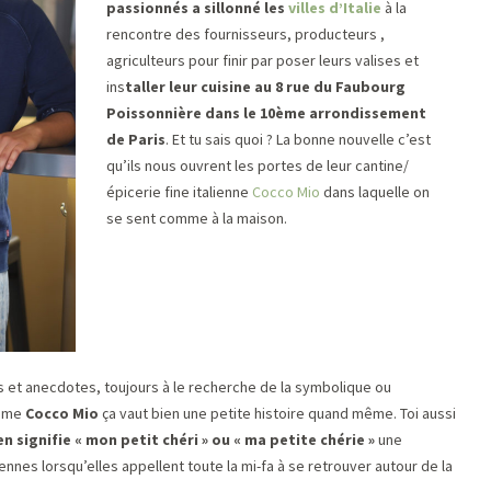
passionnés a sillonné les
villes d’Italie
à la
rencontre des fournisseurs, producteurs ,
agriculteurs pour finir par poser leurs valises et
ins
taller leur cuisine au 8 rue du Faubourg
Poissonnière dans le 10ème arrondissement
de Paris
. Et tu sais quoi ? La bonne nouvelle c’est
qu’ils nous ouvrent les portes de leur cantine/
épicerie fine italienne
Cocco
Mio
dans laquelle on
se sent comme à la maison.
es et anecdotes, toujours à le recherche de la symbolique ou
omme
Cocco Mio
ça vaut bien une petite histoire quand même. Toi aussi
en signifie « mon petit chéri » ou « ma petite chérie »
une
nnes lorsqu’elles appellent toute la mi-fa à se retrouver autour de la