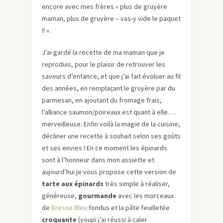
encore avec mes frères « plus de gruyère
maman, plus de gruyère – vas-y vide le paquet
!! ».
J’ai gardé la recette de ma maman que je
reproduis, pour le plaisir de retrouver les
saveurs d’enfance, et que j’ai fait évoluer au fil
des années, en remplaçant le gruyère par du
parmesan, en ajoutant du fromage frais,
l’alliance saumon/poireaux est quant à elle….
merveilleuse. Enfin voilà la magie de la cuisine,
décliner une recette à souhait selon ses goûts
et ses envies ! En ce moment les épinards
sont à l’honneur dans mon assiette et
aujourd’hui je vous propose cette version de
tarte aux épinards
très simple à réaliser,
généreuse,
gourmande
avec les morceaux
de
Bresse Bleu
fondus et la pâte feuilletée
croquante
(youpi j’ai réussi à caler