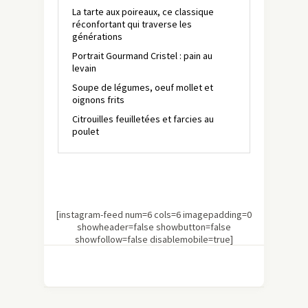
La tarte aux poireaux, ce classique
réconfortant qui traverse les
générations
Portrait Gourmand Cristel : pain au
levain
Soupe de légumes, oeuf mollet et
oignons frits
Citrouilles feuilletées et farcies au
poulet
[instagram-feed num=6 cols=6 imagepadding=0
showheader=false showbutton=false
showfollow=false disablemobile=true]