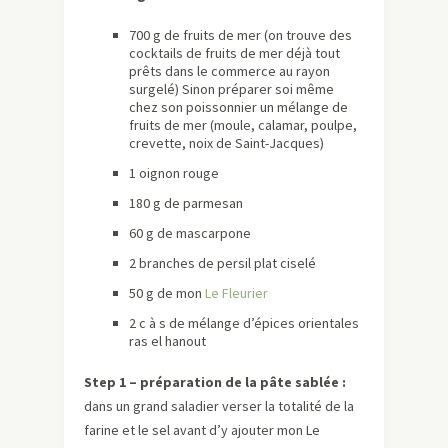
700 g de fruits de mer (on trouve des
cocktails de fruits de mer déjà tout
prêts dans le commerce au rayon
surgelé) Sinon préparer soi même
chez son poissonnier un mélange de
fruits de mer (moule, calamar, poulpe,
crevette, noix de Saint-Jacques)
1 oignon rouge
180 g de parmesan
60 g de mascarpone
2 branches de persil plat ciselé
50 g de mon
Le Fleurier
2 c à s de mélange d’épices orientales
ras el hanout
Step 1 – préparation de la pâte sablée :
dans un grand saladier verser la totalité de la
farine et le sel avant d’y ajouter mon Le