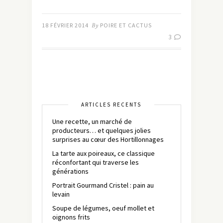
18 FÉVRIER 2014
By
POIRE ET CACTUS
3
ARTICLES RÉCENTS
Une recette, un marché de
producteurs… et quelques jolies
surprises au cœur des Hortillonnages
La tarte aux poireaux, ce classique
réconfortant qui traverse les
générations
Portrait Gourmand Cristel : pain au
levain
Soupe de légumes, oeuf mollet et
oignons frits