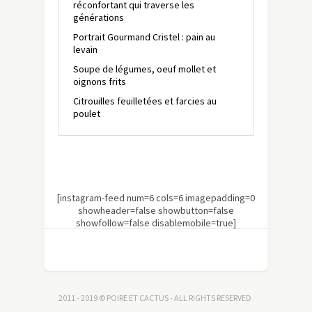
réconfortant qui traverse les
générations
Portrait Gourmand Cristel : pain au
levain
Soupe de légumes, oeuf mollet et
oignons frits
Citrouilles feuilletées et farcies au
poulet
[instagram-feed num=6 cols=6 imagepadding=0
showheader=false showbutton=false
showfollow=false disablemobile=true]
2011 - 2019 © POIRE ET CACTUS - ALL RIGHTS RESERVED