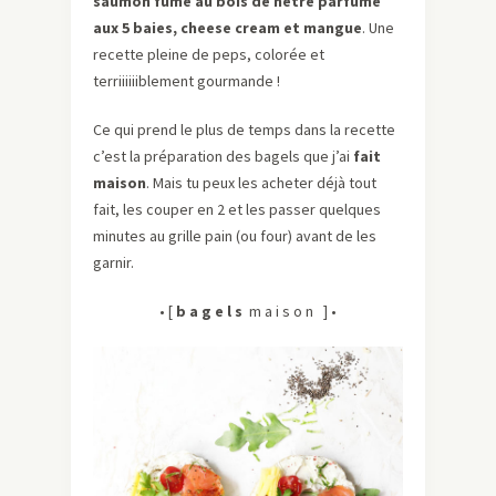
saumon fumé au bois de hêtre parfumé
aux 5 baies, cheese cream et mangue
. Une
recette pleine de peps, colorée et
terriiiiiiblement gourmande !
Ce qui prend le plus de temps dans la recette
c’est la préparation des bagels que j’ai
fait
maison
. Mais tu peux les acheter déjà tout
fait, les couper en 2 et les passer quelques
minutes au grille pain (ou four) avant de les
garnir.
• [
b a g e l s
m a i s o n ] •