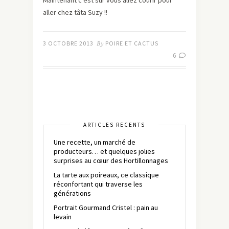
Maintenant c’est sûr vous allez courir pour
aller chez tâta Suzy !!
3 OCTOBRE 2013
By
POIRE ET CACTUS
6
ARTICLES RÉCENTS
Une recette, un marché de
producteurs… et quelques jolies
surprises au cœur des Hortillonnages
La tarte aux poireaux, ce classique
réconfortant qui traverse les
générations
Portrait Gourmand Cristel : pain au
levain