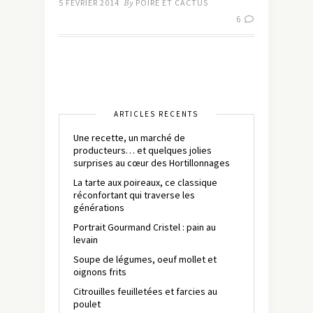
5 FÉVRIER 2014
By
POIRE ET CACTUS
6
ARTICLES RÉCENTS
Une recette, un marché de
producteurs… et quelques jolies
surprises au cœur des Hortillonnages
La tarte aux poireaux, ce classique
réconfortant qui traverse les
générations
Portrait Gourmand Cristel : pain au
levain
Soupe de légumes, oeuf mollet et
oignons frits
Citrouilles feuilletées et farcies au
poulet