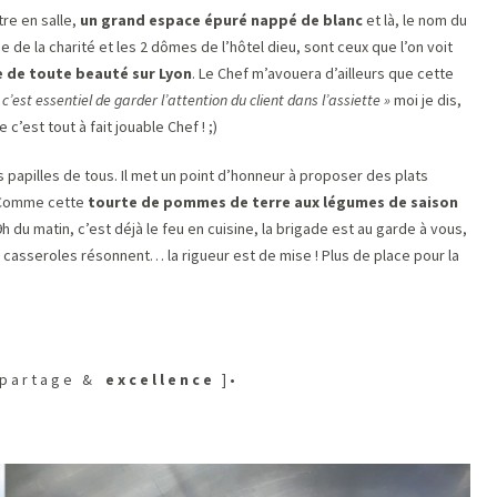
tre en salle,
un grand espace épuré nappé de blanc
et là, le nom du
de la charité et les 2 dômes de l’hôtel dieu, sont ceux que l’on voit
 de toute beauté sur Lyon
. Le Chef m’avouera d’ailleurs que cette
c’est essentiel de garder l’attention du client dans l’assiette »
moi je dis,
c’est tout à fait jouable Chef ! ;)
 papilles de tous. Il met un point d’honneur à proposer des plats
. Comme cette
tourte de pommes de terre aux légumes de saison
 9h du matin, c’est déjà le feu en cuisine, la brigade est au garde à vous,
s casseroles résonnent… la rigueur est de mise ! Plus de place pour la
 p a r t a g e &
e x c e l l e n c e
] •