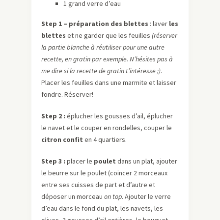
1 grand verre d’eau
Step
1 – préparation des blettes
: laver
les
blettes
et ne garder que les feuilles
(réserver
la partie blanche à réutiliser pour une autre
recette, en gratin par
exemple
.
N’hésites
pas à
me dire si la recette de gratin t’intéresse ;)
.
Placer les feuilles dans une marmite et laisser
fondre. Réserver!
Step
2 :
éplucher les gousses d’ail, éplucher
le navet et le couper en rondelles, couper le
citron confit
en 4 quartiers.
Step
3 :
placer le
poulet
dans un plat, ajouter
le beurre sur le poulet (coincer 2 morceaux
entre ses cuisses de part et d’autre et
déposer un morceau
on
top
. Ajouter le verre
d’eau dans le fond du plat, les navets, les
olives, 3 gousses d’ail entières, le bouquet