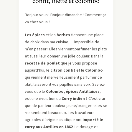
confit, blette et colombo
Bonjour vous ! Bonjour dimanche ! Comment ça
va chez vous ?
Les épices
et les
herbes
tiennent une place
de choix dans ma cuisine,… impossible de
m’en passer ! Elles viennent parfumer les plats
et aussi leur donner une jolie couleur. Dans la
recette de poulet
que je vous propose
aujourd’hui, le
citron confit
et le
Colombo
qui viennent merveilleusement parfumer ce
plat, laisseront vos papilles sans voix. Saviez-
vous que le
Colombo, épices Antillaises
,
est une évolution du
Curry indien
? C’est vrai
que de par leur couleur jaune/orangée elles se
ressemblent beaucoup. Les travailleurs
agricoles d’origine asiatique ont
importé le
curry aux Antilles en 1862
. Le dosage et