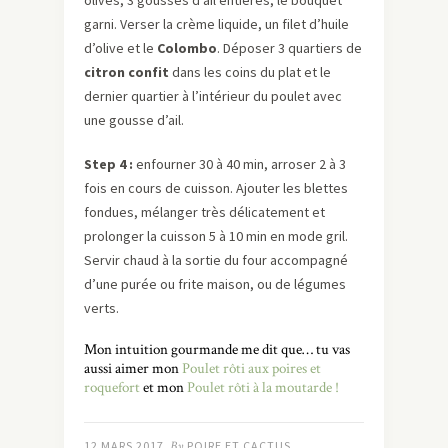
garni. Verser la crème liquide, un filet d’huile
d’olive et le
Colombo
. Déposer 3 quartiers de
citron confit
dans les coins du plat et le
dernier quartier à l’intérieur du poulet avec
une gousse d’ail.
Step
4 :
enfourner 30 à 40 min, arroser 2 à 3
fois en cours de cuisson. Ajouter les blettes
fondues, mélanger très délicatement et
prolonger la cuisson 5 à 10 min en mode gril.
Servir chaud à la sortie du four accompagné
d’une purée ou frite maison, ou de légumes
verts.
Mon intuition gourmande me dit que… tu vas
aussi aimer mon
Poulet rôti aux poires et
roquefort
et mon
Poulet rôti à la moutarde !
12 MARS 2017
By
POIRE ET CACTUS