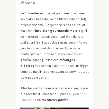
M’sieur » !!
Le C
olombo
est parfait pour venir parfumer
les plats à base de viande blanche (le poulet)
et les poissons…. et je ne sais pas pourquoi
mais mon
intuition gourmande me dit
qu’il
se marierait merveilleusement bien dans un
plat
sucré/salé
avec des raisins secs –
(je me
penche sur le sujet dès que j’ai cliqué sur le
bouton publier… affaire à suivre donc !)
– en
général quand j’utilise ces
mélanges
d’épices
pas besoin d’ajouter de sel, un léger
coup de moulin à poivre avant de servir et tout
devrait être parfait.
Allez les petits choux à la crème épicée, place
à la recette du dimanche… place
au poulet du
dimanche
!
Faites entrer
l’poulet
!