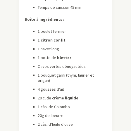
Temps de cuisson 45 min
Boîte à ingrédients :
1 poulet fermier
1
citron confit
1 navet long
1 botte de
blettes
Olives vertes dénoyautées
1 bouquet garni (thym, laurier et
origan)
4 gousses d’ail
20 cl de
crème liquide
1
càs
. de Colombo
20g de beurre
2
càs
. d’huile d’olive