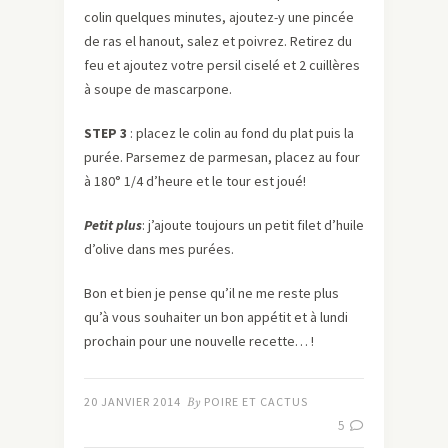
colin quelques minutes, ajoutez-y une pincée
de ras el hanout, salez et poivrez. Retirez du
feu et ajoutez votre persil ciselé et 2 cuillères
à soupe de mascarpone.
STEP 3
: placez le colin au fond du plat puis la
purée. Parsemez de parmesan, placez au four
à 180° 1/4 d’heure et le tour est joué!
Petit plus
: j’ajoute toujours un petit filet d’huile
d’olive dans mes purées.
Bon et bien je pense qu’il ne me reste plus
qu’à vous souhaiter un bon appétit et à lundi
prochain pour une nouvelle recette… !
20 JANVIER 2014
By
POIRE ET CACTUS
5