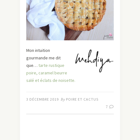
Mon intuition
gourmande me dit
que…
tarte rustique
poire, caramel beurre
salé et éclats de noisette.
3 DÉCEMBRE 2019
By
POIRE ET CACTUS
7