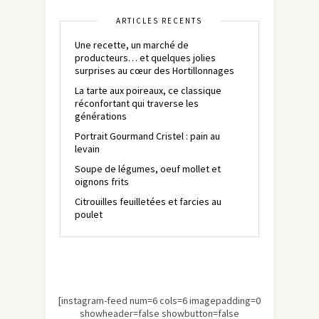
ARTICLES RÉCENTS
Une recette, un marché de
producteurs… et quelques jolies
surprises au cœur des Hortillonnages
La tarte aux poireaux, ce classique
réconfortant qui traverse les
générations
Portrait Gourmand Cristel : pain au
levain
Soupe de légumes, oeuf mollet et
oignons frits
Citrouilles feuilletées et farcies au
poulet
[instagram-feed num=6 cols=6 imagepadding=0
showheader=false showbutton=false