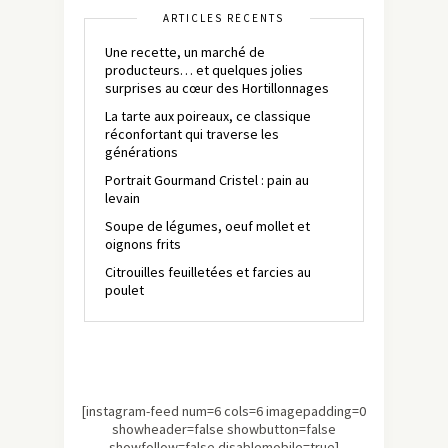
ARTICLES RÉCENTS
Une recette, un marché de
producteurs… et quelques jolies
surprises au cœur des Hortillonnages
La tarte aux poireaux, ce classique
réconfortant qui traverse les
générations
Portrait Gourmand Cristel : pain au
levain
Soupe de légumes, oeuf mollet et
oignons frits
Citrouilles feuilletées et farcies au
poulet
[instagram-feed num=6 cols=6 imagepadding=0
showheader=false showbutton=false
showfollow=false disablemobile=true]