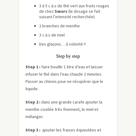
3 à 5 c.à.s de thé vert aux fruits rouges
de chez
Sœurs
(le dosage se fait
suivant l’intensité recherchée)
2 branches de menthe
3 c.à.s de miel
Des glaçons… à volonté !!
Step by step
Step 1 :
faire bouillir 1 litre d’eau et laisser
infuser le thé dans l’eau chaude 2 minutes.
Passer au chinois pour ne récupérer que le
liquide.
Step 2 :
dans une grande carafe ajouter la
menthe ciselée très finement, le miel et
mélanger.
Step 3 :
ajouter les fraises équeutées et