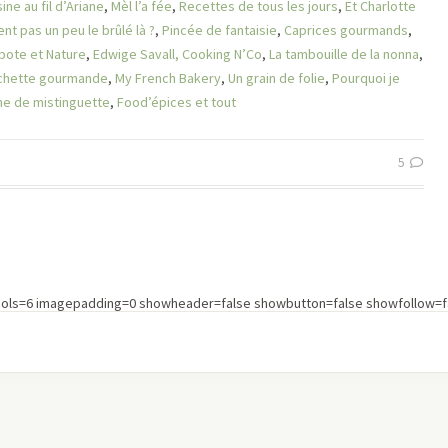
sine au fil d’Ariane
,
Mèl l’a fée
,
Recettes de tous les jours
,
Et Charlotte
ent pas un peu le brûlé là ?
,
Pincée de fantaisie
,
Caprices gourmands
,
pote et Nature
,
Edwige Savall,
Cooking N’Co
,
La tambouille de la nonna
,
rchette gourmande
,
My French Bakery
,
Un grain de folie
,
Pourquoi je
ine de mistinguette
,
Food’épices et tout
5
cols=6 imagepadding=0 showheader=false showbutton=false showfollow=fa