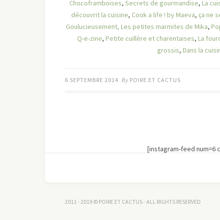
Chocoframboises
,
Secrets de gourmandise
,
La cui
découvrit la cuisine
,
Cook a life ! by Maeva
,
ça ne s
Goulucieusement,
Les petites marmites de Mika
,
Po
Q-e-zine
,
Petite cuillère et charentaises
,
La fou
grossis
,
Dans la cuis
6 SEPTEMBRE 2014
By
POIRE ET CACTUS
[instagram-feed num=6 
2011 - 2019 © POIRE ET CACTUS - ALL RIGHTS RESERVED