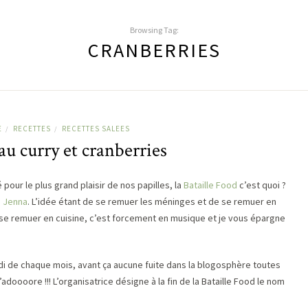
Browsing Tag:
CRANBERRIES
E
RECETTES
RECETTES SALEES
/
/
 au curry et cranberries
é pour le plus grand plaisir de nos papilles, la
Bataille Food
c’est quoi ?
e Jenna
. L’idée étant de se remuer les méninges et de se remuer en
 se remuer en cuisine, c’est forcement en musique et je vous épargne
i de chaque mois, avant ça aucune fuite dans la blogosphère toutes
adoooore !!! L’organisatrice désigne à la fin de la Bataille Food le nom