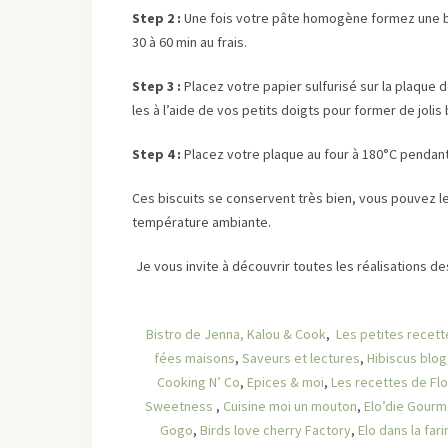
Step 2 :
Une fois votre pâte homogène formez une bou
30 à 60 min au frais.
Step 3 :
Placez votre papier sulfurisé sur la plaque 
les à l’aide de vos petits doigts pour former de jolis 
Step 4 :
Placez votre plaque au four à 180°C pendant 1
Ces biscuits se conservent très bien, vous pouvez l
température ambiante.
Je vous invite à découvrir toutes les réalisations d
Bistro de Jenna,
Kalou & Cook
,
Les petites recet
fées maisons
,
Saveurs et lectures
,
Hibiscus blog
Cooking N’ Co
,
Epices & moi
,
Les recettes de Flo
Sweetness
,
Cuisine moi un mouton
,
Elo’die Gourm
Gogo
,
Birds love cherry Factory
,
Elo dans la fari