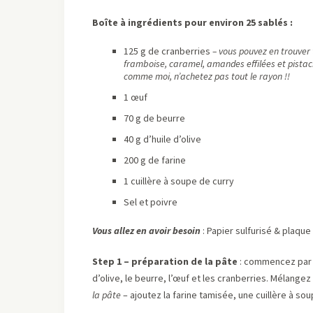
Boîte à ingrédients pour environ 25 sablés :
125 g de cranberries
– vous pouvez en trouver 
framboise, caramel, amandes effilées et pistach
comme moi, n’achetez pas tout le rayon !!
1 œuf
70 g de beurre
40 g d’huile d’olive
200 g de farine
1 cuillère à soupe de curry
Sel et poivre
Vous allez en avoir besoin
: Papier sulfurisé & plaque
Step 1 – préparation de la pâte
: commencez par c
d’olive, le beurre, l’œuf et les cranberries. Mélange
la pâte
– ajoutez la farine tamisée, une cuillère à sou