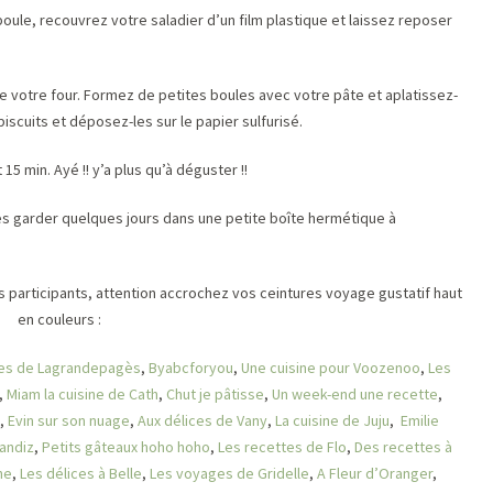
le, recouvrez votre saladier d’un film plastique et laissez reposer
de votre four. Formez de petites boules avec votre pâte et aplatissez-
biscuits et déposez-les sur le papier sulfurisé.
5 min. Ayé !! y’a plus qu’à déguster !!
es garder quelques jours dans une petite boîte hermétique à
es participants, attention accrochez vos ceintures voyage gustatif haut
en couleurs :
tes de Lagrandepagès
,
Byabcforyou
,
Une cuisine pour Voozenoo
,
Les
,
Miam la cuisine de Cath
,
Chut je pâtisse
,
Un week-end une recette
,
,
Evin sur son nuage
,
Aux délices de Vany
,
La cuisine de Juju
,
Emilie
andiz
,
Petits gâteaux hoho hoho
,
Les recettes de Flo
,
Des recettes à
ne
,
Les délices à Belle
,
Les voyages de Gridelle
,
A Fleur d’Oranger
,