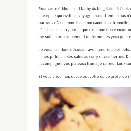
Pour cette édition c’est Nathy du blog
Kalou & Cook
q
une épice qui invite au voyage, mais attention pas n’
partie… « C » comme huummm cannelle, citronnelle,
J’ai choisi le curry parce que c’est une épice incon
me suffit alors simplement de fermer les yeux pour
Je vous fais donc découvrir avec tendresse et déli
– mes petits sablés salés au curry et cranberries. D
accompagner vos plateaux fromage ça peut faire son 
Et vous dites-moi, quelle est votre épice préférée ? 