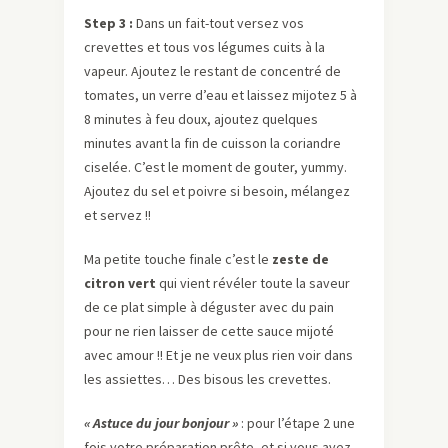
Step 3 :
Dans un fait-tout versez vos
crevettes et tous vos légumes cuits à la
vapeur. Ajoutez le restant de concentré de
tomates, un verre d’eau et laissez mijotez 5 à
8 minutes à feu doux, ajoutez quelques
minutes avant la fin de cuisson la coriandre
ciselée. C’est le moment de gouter, yummy.
Ajoutez du sel et poivre si besoin, mélangez
et servez !!
Ma petite touche finale c’est le
zeste de
citron vert
qui vient révéler toute la saveur
de ce plat simple à déguster avec du pain
pour ne rien laisser de cette sauce mijoté
avec amour !! Et je ne veux plus rien voir dans
les assiettes… Des bisous les crevettes.
« Astuce du jour bonjour »
: pour l’étape 2 une
fois votre préparation prête, et si vous avez