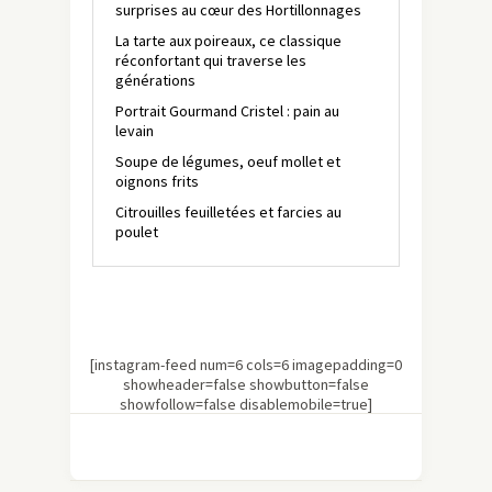
surprises au cœur des Hortillonnages
La tarte aux poireaux, ce classique
réconfortant qui traverse les
générations
Portrait Gourmand Cristel : pain au
levain
Soupe de légumes, oeuf mollet et
oignons frits
Citrouilles feuilletées et farcies au
poulet
[instagram-feed num=6 cols=6 imagepadding=0
showheader=false showbutton=false
showfollow=false disablemobile=true]