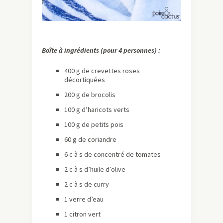
Boîte à ingrédients (pour 4 personnes) :
400 g de crevettes roses
décortiquées
200 g de brocolis
100 g d’haricots verts
100 g de petits pois
60 g de coriandre
6 c à s de concentré de tomates
2 c à s d’huile d’olive
2 c à s de curry
1 verre d’eau
1 citron vert