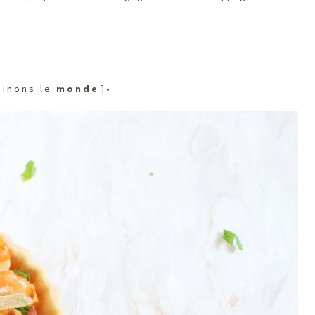
 s i n o n s l e
m o n d e
] •