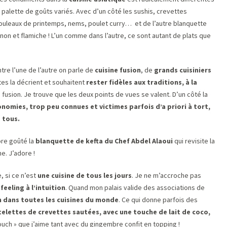
palette de goûts variés. Avec d’un côté les sushis, crevettes
rouleaux de printemps, nems, poulet curry… et de l’autre blanquette
on et flamiche ! L’un comme dans l’autre, ce sont autant de plats que
tre l’une de l’autre on parle de
cuisine fusion
, de
grands cuisiniers
tes la décrient et souhaitent
rester fidèles aux traditions, à la
e fusion. Je trouve que les deux points de vues se valent. D’un côté la
omies, trop peu connues et victimes parfois d’a priori à tort,
e tous.
ore goûté la
blanquette de kefta du Chef Abdel Alaoui
qui revisite la
e. J’adore !
, si ce n’est
une cuisine de tous les jours
. Je ne m’accroche pas
feeling à l’intuition
. Quand mon palais valide des associations de
n dans toutes les cuisines du monde
. Ce qui donne parfois des
telettes de crevettes sautées, avec une touche de lait de coco,
 touch » que j’aime tant avec du gingembre confit en topping !