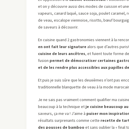
et on y découvre aussi des modes de cuisson et une 
vapeurs, canard laqué, sauce soja, poulet caramel, 
de veau, escalope viennoise, risotto, bœuf bourguign
de saveurs à découvrir.
En cuisine quand 2 gastronomies viennent à la rencon
en ont fait leur signature
alors que d’autres puris
cuisine de leurs ancêtres
, et fuient toute forme d
fusion
permet de démocratiser certaines gastron
et de les rendre plus accessibles aux papilles d
Et puis je suis sûre que les deuxièmes n’ont pas enc
traditionnelle blanquette de veau à la mode marocain
Je ne sais pas vraiment comment qualifier ma cuisine
beaucoup à la technique et
je cuisine beaucoup au 
saveurs, ça me va ! J’aime à
puiser mon inspiratio
résultats surprenants comme cette
recette de tar
des pousses de bamboo
et sans oublier la « final