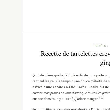
ENTRÉES
/
Recette de tartelettes cre
gin
Quoi de mieux que la période estivale pour parler vo
fermant les yeux le temps d’une douce mélodie de 
estivale une escale en Asie
. L’
art culinaire d’Asie
nuance mon propos en vous disant que toutes les gastr
nuance dans tout ça ! – Bref,.. j’adore manger ^.^
En opposition à la
cuisine occidentale
l’utilisation