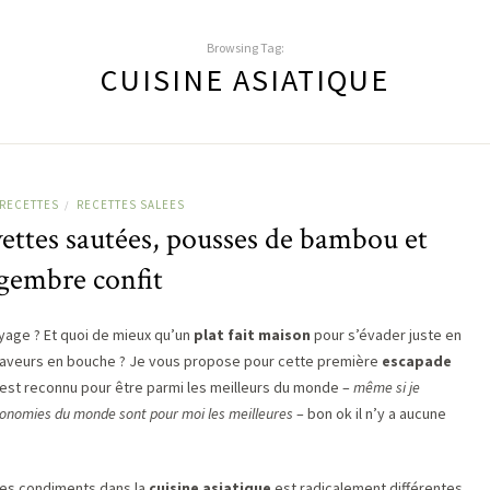
Browsing Tag:
CUISINE ASIATIQUE
RECETTES
RECETTES SALEES
/
vettes sautées, pousses de bambou et
gembre confit
yage ? Et quoi de mieux qu’un
plat fait maison
pour s’évader juste en
saveurs en bouche ? Je vous propose pour cette première
escapade
est reconnu pour être parmi les meilleurs du monde –
même si je
onomies du monde sont pour moi les meilleures
– bon ok il n’y a aucune
 des condiments dans la
cuisine asiatique
est radicalement différentes