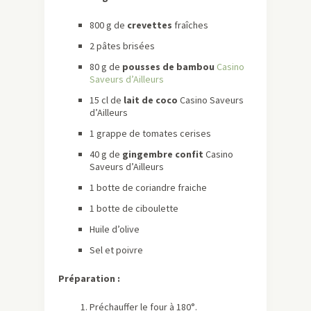
800 g de
crevettes
fraîches
2 pâtes brisées
80 g de
pousses de bambou
Casino
Saveurs d’Ailleurs
15 cl de
lait de coco
Casino Saveurs
d’Ailleurs
1 grappe de tomates cerises
40 g de
gingembre confit
Casino
Saveurs d’Ailleurs
1 botte de coriandre fraiche
1 botte de ciboulette
Huile d’olive
Sel et poivre
Préparation :
Préchauffer le four à 180°.