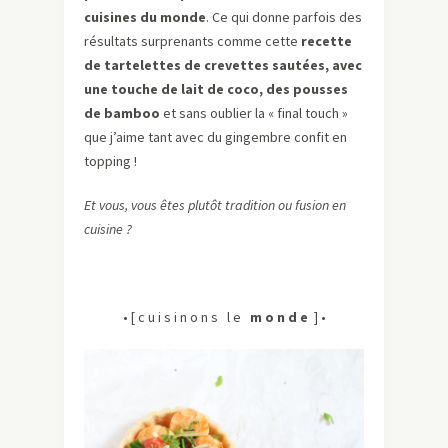
cuisines du monde
. Ce qui donne parfois des
résultats surprenants comme cette
recette
de tartelettes de crevettes sautées, avec
une touche de lait de coco, des pousses
de bamboo
et sans oublier la « final touch »
que j’aime tant avec du gingembre confit en
topping !
Et vous, vous êtes plutôt tradition ou fusion en
cuisine ?
• [ c u i s i n o n s l e
m o n d e
] •