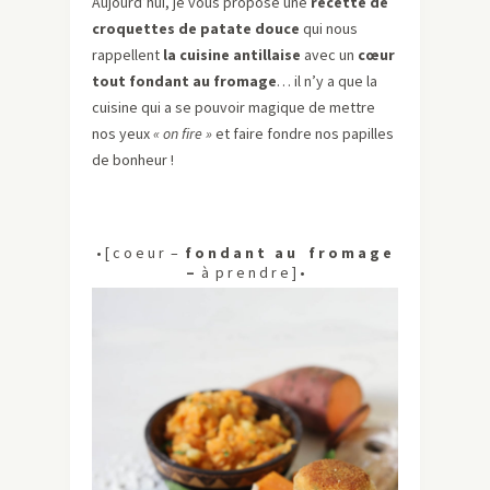
Aujourd’hui, je vous propose une
recette de
croquettes de patate douce
qui nous
rappellent
la cuisine antillaise
avec un
cœur
tout fondant au fromage
… il n’y a que la
cuisine qui a se pouvoir magique de mettre
nos yeux
« on fire »
et faire fondre nos papilles
de bonheur !
• [ c o e u r –
f o n d a n t a u
f r o m a g e
–
à p r e n d r e ] •