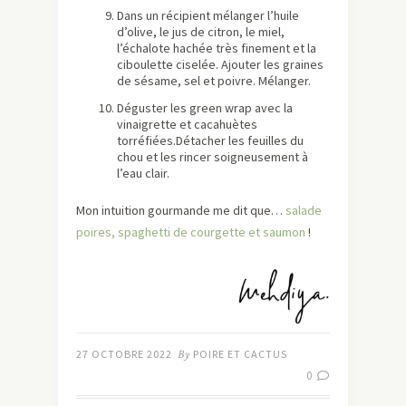
Dans un récipient mélanger l’huile
d’olive, le jus de citron, le miel,
l’échalote hachée très finement et la
ciboulette ciselée. Ajouter les graines
de sésame, sel et poivre. Mélanger.
Déguster les green wrap avec la
vinaigrette et cacahuètes
torréfiées.Détacher les feuilles du
chou et les rincer soigneusement à
l’eau clair.
Mon intuition gourmande me dit que…
salade
poires, spaghetti de courgette et saumon
!
27 OCTOBRE 2022
By
POIRE ET CACTUS
0