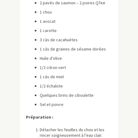
2 pavés de saumon – 2 poires QTee
1 chou
1 avocat
1 carotte
3 càs de cacahuètes
1 càs de graines de sésame dorées
Huile d’olive
1/2 citron vert
1 càs de miel
1/2 échalote
Quelques brins de ciboulette
Sel et poivre
Préparation :
Détacher les feuilles du chou et les
rincer soigneusement à l’eau clair.