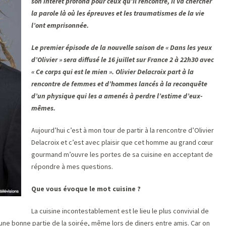
son intérêt profond pour ceux qu’il rencontre, il va chercher
la parole là où les épreuves et les traumatismes de la vie
l’ont emprisonnée.
Le premier épisode de la nouvelle saison de « Dans les yeux
d’Olivier » sera diffusé le 16 juillet sur France 2 à 22h30 avec
« Ce corps qui est le mien ». Olivier Delacroix part à la
rencontre de femmes et d’hommes lancés à la reconquête
d’un physique qui les a amenés à perdre l’estime d’eux-
mêmes.
Aujourd’hui c’est à mon tour de partir à la rencontre d’Olivier
Delacroix et c’est avec plaisir que cet homme au grand cœur
gourmand m’ouvre les portes de sa cuisine en acceptant de
répondre à mes questions.
Que vous évoque le mot cuisine ?
La cuisine incontestablement est le lieu le plus convivial de
une bonne partie de la soirée, même lors de diners entre amis. Car on