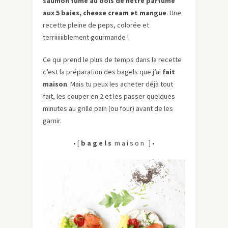
saumon fumé au bois de hêtre parfumé
aux 5 baies, cheese cream et mangue
. Une
recette pleine de peps, colorée et
terriiiiiiblement gourmande !
Ce qui prend le plus de temps dans la recette
c’est la préparation des bagels que j’ai
fait
maison
. Mais tu peux les acheter déjà tout
fait, les couper en 2 et les passer quelques
minutes au grille pain (ou four) avant de les
garnir.
• [
b a g e l s
m a i s o n ] •