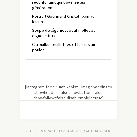
réconfortant qui traverse les
générations
Portrait Gourmand Cristel : pain au
levain
Soupe de légumes, oeuf mollet et
oignons frits
Citrouilles feuilletées et farcies au
poulet
[instagram-feed num=6 cols=6 imagepadding=0
showheader=false showbutton=false
showfollow=false disablemobile=true]
2011 - 2019 © POIRE ET CACTUS - ALL RIGHTS RESERVED