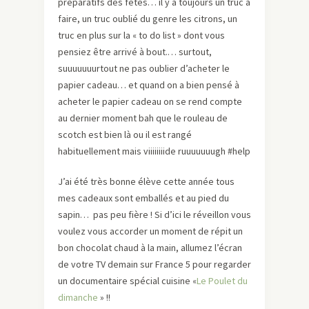
préparatifs des fêtes… il y a toujours un truc à
faire, un truc oublié du genre les citrons, un
truc en plus sur la « to do list » dont vous
pensiez être arrivé à bout.… surtout,
suuuuuuurtout ne pas oublier d’acheter le
papier cadeau… et quand on a bien pensé à
acheter le papier cadeau on se rend compte
au dernier moment bah que le rouleau de
scotch est bien là ou il est rangé
habituellement mais viiiiiiiide ruuuuuuugh #help
J’ai été très bonne élève cette année tous
mes cadeaux sont emballés et au pied du
sapin… pas peu fière ! Si d’ici le réveillon vous
voulez vous accorder un moment de répit un
bon chocolat chaud à la main, allumez l’écran
de votre TV demain sur France 5 pour regarder
un documentaire spécial cuisine «
Le Poulet du
dimanche
» !!