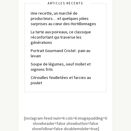
ARTICLES RÉCENTS
Une recette, un marché de
producteurs… et quelques jolies
surprises au cœur des Hortillonnages
La tarte aux poireaux, ce classique
réconfortant qui traverse les
générations
Portrait Gourmand Cristel : pain au
levain
Soupe de légumes, oeuf mollet et
oignons frits
Citrouilles feuilletées et farcies au
poulet
[instagram-feed num=6 cols=6 imagepadding=0
showheader=false showbutton=false
showfollow=false disablemobile=true]