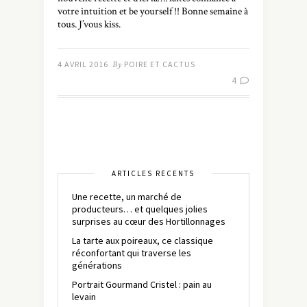
votre intuition et be yourself !! Bonne semaine à
tous. J’vous kiss.
4 AVRIL 2016
By
POIRE ET CACTUS
4
ARTICLES RÉCENTS
Une recette, un marché de
producteurs… et quelques jolies
surprises au cœur des Hortillonnages
La tarte aux poireaux, ce classique
réconfortant qui traverse les
générations
Portrait Gourmand Cristel : pain au
levain