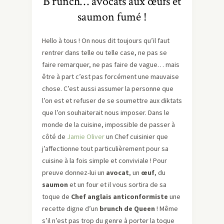
B’runch… avocats aux œufs et
saumon fumé !
Hello à tous ! On nous dit toujours qu’il faut
rentrer dans telle ou telle case, ne pas se
faire remarquer, ne pas faire de vague… mais
être à part c’est pas forcément une mauvaise
chose. C’est aussi assumer la personne que
l’on est et refuser de se soumettre aux diktats
que l’on souhaiterait nous imposer. Dans le
monde de la cuisine, impossible de passer à
côté de
Jamie Oliver
un Chef cuisinier que
j’affectionne tout particulièrement pour sa
cuisine à la fois simple et conviviale ! Pour
preuve donnez-lui un
avocat
, un
œuf
, du
saumon
et un four et il vous sortira de sa
toque de
Chef anglais anticonformiste
une
recette digne d’un
brunch de Queen
! Même
s’il n’est pas trop du genre à porter la toque